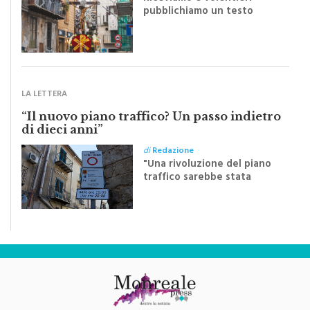
pubblichiamo un testo
inviato dalla scrittrice
monrealese Mariella
Sapienza all'indomani della
Festa del Santissimo
Crocifisso
LA LETTERA
“Il nuovo piano traffico? Un passo indietro
di dieci anni”
di
Redazione
"Una rivoluzione del piano
traffico sarebbe stata
efficace se preceduta da
una rivoluzione culturale"