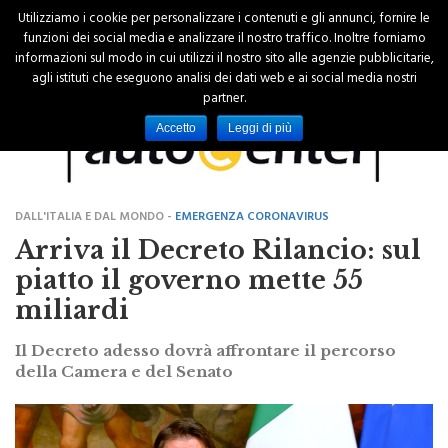
Utilizziamo i cookie per personalizzare i contenuti e gli annunci, fornire le
funzioni dei social media e analizzare il nostro traffico. Inoltre forniamo
informazioni sul modo in cui utilizzi il nostro sito alle agenzie pubblicitarie,
agli istituti che eseguono analisi dei dati web e ai social media nostri
partner.
Accetto
Leggi di più
DALL'ITALIA E DAL MONDO -
EMERGENZA CORONAVIRUS
Arriva il Decreto Rilancio: sul
piatto il governo mette 55
miliardi
Il Decreto adesso dovrà affrontare il percorso
della Camera e del Senato