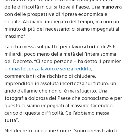
lavorato a questo decreto nella consapevolezza
delle difficoltà in cui si trova il Paese. Una
manovra
con delle prospettive di ripresa economica e
sociale. Abbiamo impiegato del tempo, ma non un
minuto di più del necessario: ci siamo impegnati al
massimo”.
La cifra messa sul piatto per i
lavoratori
è di 25,6
miliardi, poco meno della metà dell’intera somma
del Decreto. “Ci sono persone – ha detto il premier
–
rimaste senza lavoro e senza reddito
,
commercianti che rischiano di chiudere,
imprenditori in assoluta incertezza sul futuro: un
grido d’allarme che non ci è mai sfuggito. Una
fotografia dolorosa del Paese che conosciamo e per
questo ci siamo impegnati al massimo facendoci
carico di questa difficoltà. Ce l’abbiamo messa
tutta”.
Nel decreto, prosegue Conte, “sono previsti
aiuti