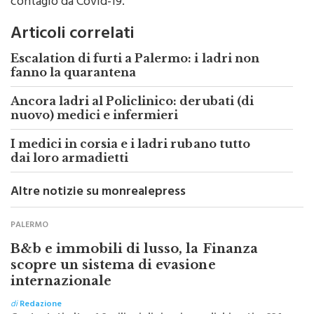
Articoli correlati
Escalation di furti a Palermo: i ladri non
fanno la quarantena
Ancora ladri al Policlinico: derubati (di
nuovo) medici e infermieri
I medici in corsia e i ladri rubano tutto
dai loro armadietti
Altre notizie su monrealepress
PALERMO
B&b e immobili di lusso, la Finanza
scopre un sistema di evasione
internazionale
di
Redazione
Contestati oltre 1,3 milioni di ricavi non dichiarati e 334
mila euro di ritenute non versate