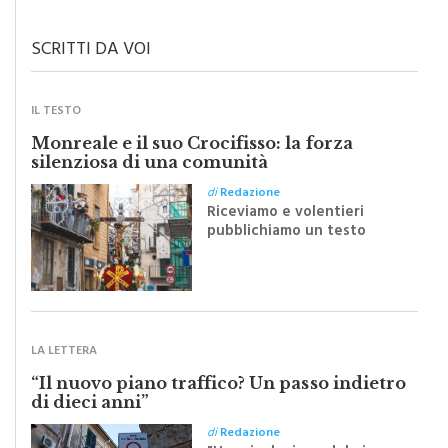
SCRITTI DA VOI
IL TESTO
Monreale e il suo Crocifisso: la forza
silenziosa di una comunità
di
Redazione
Riceviamo e volentieri
pubblichiamo un testo
inviato dalla scrittrice
monrealese Mariella
Sapienza all'indomani della
Festa del Santissimo
Crocifisso
LA LETTERA
“Il nuovo piano traffico? Un passo indietro
di dieci anni”
di
Redazione
"Una rivoluzione del piano
traffico sarebbe stata