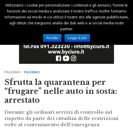
Utilizziamo i cookie per personalizzare i contenuti e gli annunci, fornire le
funzioni dei social media e analizzare il nostro traffico. Inoltre forniamo
informazioni sul modo in cui utilizzi il nostro sito alle agenzie pubblicitarie,
agli istituti che eseguono analisi dei dati web e ai social media nostri
partner.
Accetto
Leggi di più
PALERMO -
PALERMO
Sfrutta la quarantena per
“frugare” nelle auto in sosta:
arrestato
Durante gli ordinari servizi di controllo sul
rispetto da parte dei cittadini delle restrizioni
volte al contenimento dell’emergenza