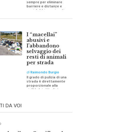
barriere e distanze e
oggi dobbiamo ripartire
per ricostruire certezze
I “macellai”
abusivi e
l’abbandono
selvaggio dei
resti di animali
per strada
di
Raimondo Burgio
Il grado di pulizia di una
strada è direttamente
proporzionale alla
civiltà dei cittadini
TI DA VOI
O
ale e il suo Crocifisso: la