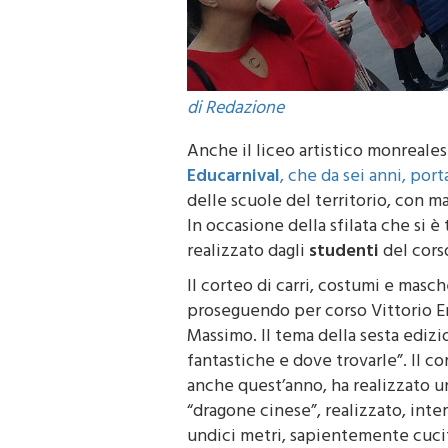
di Redazione
Anche il liceo artistico monreale
Educarnival
, che da sei anni, por
delle scuole del territorio, con mas
In occasione della sfilata che si è
realizzato dagli
studenti
del cors
Il corteo di carri, costumi e masc
proseguendo per corso Vittorio Em
Massimo. Il tema della sesta edizi
fantastiche e dove trovarle”. Il co
anche quest’anno, ha realizzato un
“dragone cinese”, realizzato, inte
undici metri, sapientemente cucito 