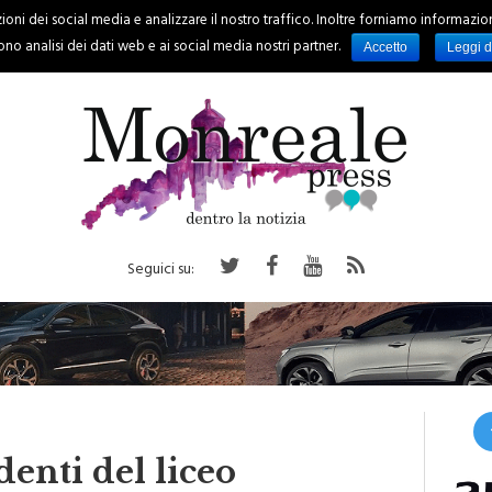
oni dei social media e analizzare il nostro traffico. Inoltre forniamo informazioni s
PALERMO
REGIONE
EVENTI
RUBRICHE
SPORT
no analisi dei dati web e ai social media nostri partner.
Accetto
Leggi d
Seguici su:
denti del liceo