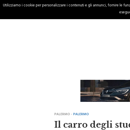
Utilizziamo i cookie per personalizzare i contenuti e gli annunci, fornire le funzi
HOME
CRONACA
eseguo
PALERMO -
PALERMO
Il carro degli stu