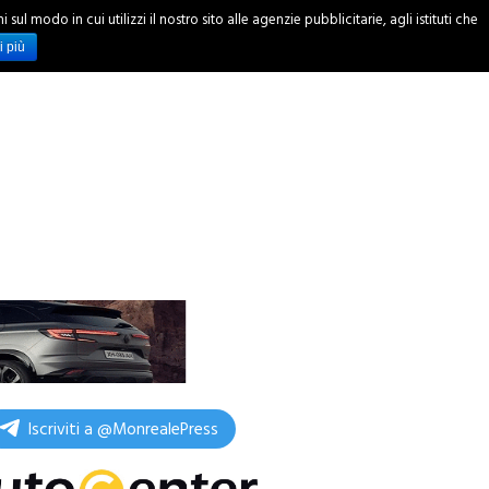
ul modo in cui utilizzi il nostro sito alle agenzie pubblicitarie, agli istituti che
INCHIESTE
i più
Iscriviti a @MonrealePress