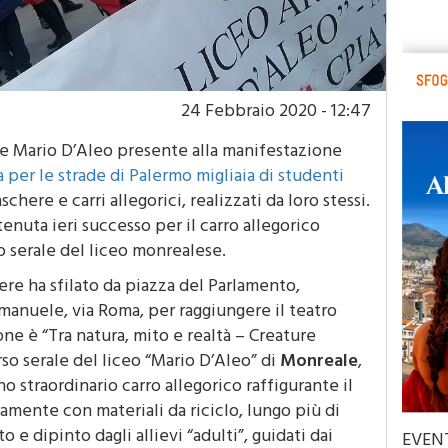
24 Febbraio 2020 - 12:47
se Mario D’Aleo presente alla manifestazione
ta per le strade di Palermo migliaia di studenti
chere e carri allegorici, realizzati da loro stessi.
 tenuta ieri successo per il carro allegorico
o serale del liceo monrealese.
here ha sfilato da piazza del Parlamento,
anuele, via Roma, per raggiungere il teatro
one è “Tra natura, mito e realtà – Creature
rso serale del liceo “Mario D’Aleo” di
Monreale
,
o straordinario carro allegorico raffigurante il
ramente con materiali da riciclo, lungo più di
e dipinto dagli allievi “adulti”, guidati dai
EVEN