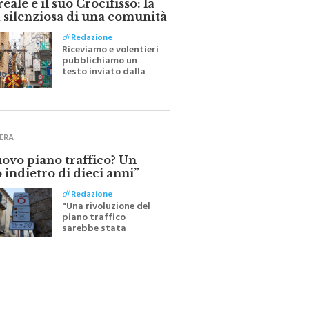
 silenziosa di una comunità
di
Redazione
Riceviamo e volentieri
pubblichiamo un
testo inviato dalla
scrittrice monrealese
Mariella Sapienza
all'indomani della
Festa del Santissimo
Crocifisso
ERA
uovo piano traffico? Un
 indietro di dieci anni”
di
Redazione
"Una rivoluzione del
piano traffico
sarebbe stata
efficace se preceduta
da una rivoluzione
culturale"