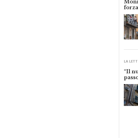
forza
LA LETT
“Il n
passo