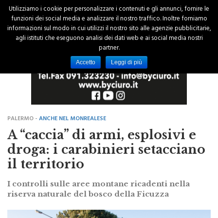
Utilizziamo i cookie per personalizzare i contenuti e gli annunci, fornire le
funzioni dei social media e analizzare il nostro traffico. Inoltre forniamo
informazioni sul modo in cui utilizzi il nostro sito alle agenzie pubblicitarie,
agli istituti che eseguono analisi dei dati web e ai social media nostri
partner.
Accetto
Leggi di più
PALERMO -
ANCHE NEL MONREALESE
A “caccia” di armi, esplosivi e
droga: i carabinieri setacciano
il territorio
I controlli sulle aree montane ricadenti nella
riserva naturale del bosco della Ficuzza