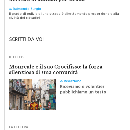
di
Raimondo Burgio
Il grado di pulizia di una strada è direttamente proporzionale alla
civiltà dei cittadini
SCRITTI DA VOI
IL TESTO
Monreale e il suo Crocifisso: la forza
silenziosa di una comunità
di
Redazione
Riceviamo e volentieri
pubblichiamo un testo
inviato dalla scrittrice
monrealese Mariella
Sapienza all'indomani della
Festa del Santissimo
Crocifisso
LA LETTERA
“Il nuovo piano traffico? Un passo indietro