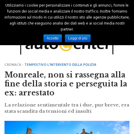
Utilizziamo i cookie per personalizzare i contenuti e gli annunci, fornire le
funzioni dei social media e analizzare il nostro traffico. Inoltre forniamo
informazioni sul modo in cui utilizzi il nostro sito alle agenzie pubblicitarie,
agli istituti che eseguono analisi dei dati web e ai social media nostri
partner.
Accetto
Leggi di più
CRONACA -
TEMPESTIVO L'INTERVENTO DELLA POLIZIA
Monreale, non si rassegna alla
fine della storia e perseguita la
ex: arrestato
La relazione sentimentale tra i due, pur breve, era
stata scandita da tensioni ed insulti