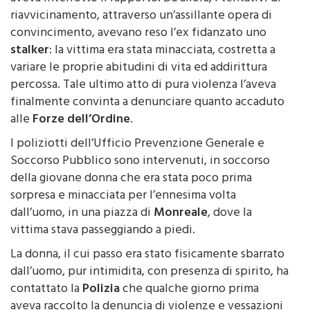
tal punto che, nell’arco di soli 5 mesi, la 18enne
aveva interrotto il rapporto. Da allora, i tentativi di
riavvicinamento, attraverso un’assillante opera di
convincimento, avevano reso l’ex fidanzato uno
stalker
: la vittima era stata minacciata, costretta a
variare le proprie abitudini di vita ed addirittura
percossa. Tale ultimo atto di pura violenza l’aveva
finalmente convinta a denunciare quanto accaduto
alle
Forze dell’Ordine
.
I poliziotti dell’Ufficio Prevenzione Generale e
Soccorso Pubblico sono intervenuti, in soccorso
della giovane donna che era stata poco prima
sorpresa e minacciata per l’ennesima volta
dall’uomo, in una piazza di
Monreale
, dove la
vittima stava passeggiando a piedi.
La donna, il cui passo era stato fisicamente sbarrato
dall’uomo, pur intimidita, con presenza di spirito, ha
contattato la
Polizia
che qualche giorno prima