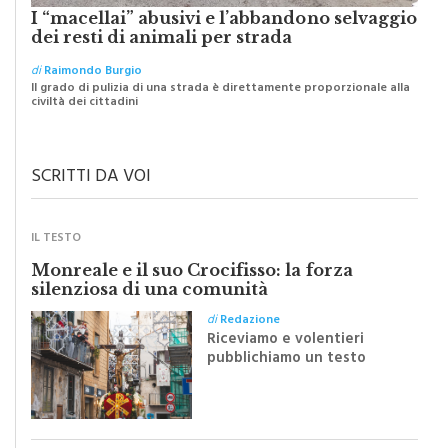
I “macellai” abusivi e l’abbandono selvaggio
dei resti di animali per strada
di
Raimondo Burgio
Il grado di pulizia di una strada è direttamente proporzionale alla
civiltà dei cittadini
SCRITTI DA VOI
IL TESTO
Monreale e il suo Crocifisso: la forza
silenziosa di una comunità
di
Redazione
Riceviamo e volentieri
pubblichiamo un testo
inviato dalla scrittrice
monrealese Mariella
Sapienza all'indomani della