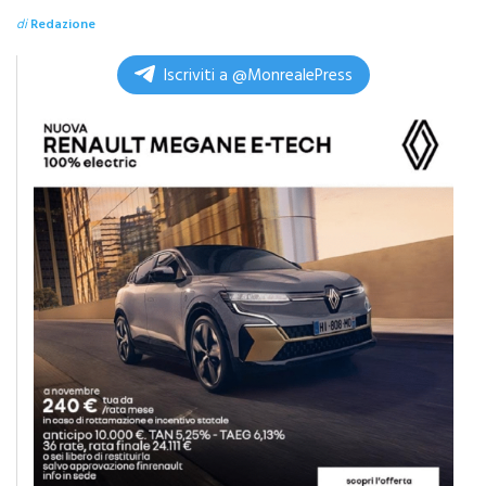
elicottero
di
Redazione
Iscriviti a @MonrealePress