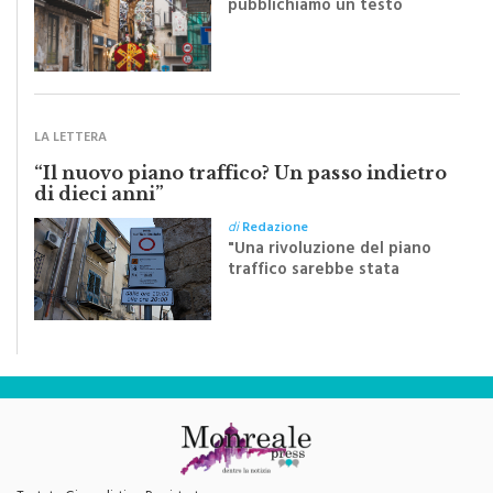
Riceviamo e volentieri
pubblichiamo un testo
inviato dalla scrittrice
monrealese Mariella
Sapienza all'indomani della
Festa del Santissimo
Crocifisso
LA LETTERA
“Il nuovo piano traffico? Un passo indietro
di dieci anni”
di
Redazione
"Una rivoluzione del piano
traffico sarebbe stata
efficace se preceduta da
una rivoluzione culturale"