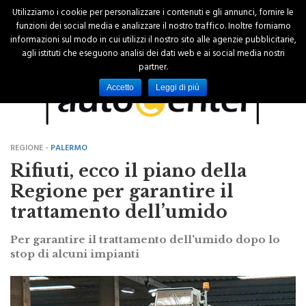
Utilizziamo i cookie per personalizzare i contenuti e gli annunci, fornire le
funzioni dei social media e analizzare il nostro traffico. Inoltre forniamo
informazioni sul modo in cui utilizzi il nostro sito alle agenzie pubblicitarie,
agli istituti che eseguono analisi dei dati web e ai social media nostri
partner.
Accetto
Leggi di più
REGIONE -
PALERMO
Rifiuti, ecco il piano della
Regione per garantire il
trattamento dell’umido
Per garantire il trattamento dell'umido dopo lo
stop di alcuni impianti