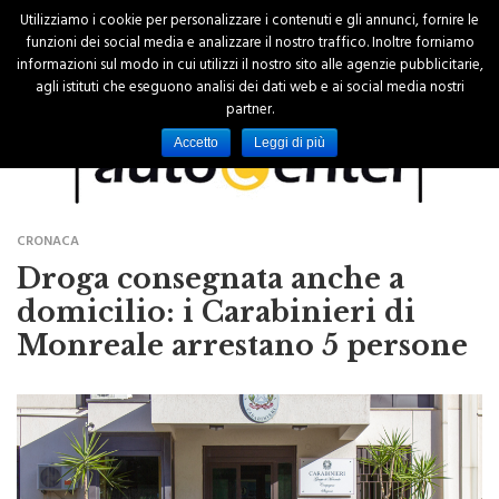
Utilizziamo i cookie per personalizzare i contenuti e gli annunci, fornire le
funzioni dei social media e analizzare il nostro traffico. Inoltre forniamo
informazioni sul modo in cui utilizzi il nostro sito alle agenzie pubblicitarie,
agli istituti che eseguono analisi dei dati web e ai social media nostri
partner.
Accetto
Leggi di più
CRONACA
Droga consegnata anche a
domicilio: i Carabinieri di
Monreale arrestano 5 persone