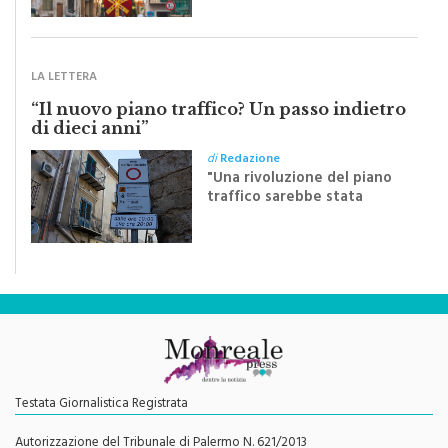
inviato dalla scrittrice
monrealese Mariella
Sapienza all'indomani della
Festa del Santissimo
Crocifisso
LA LETTERA
“Il nuovo piano traffico? Un passo indietro
di dieci anni”
di
Redazione
"Una rivoluzione del piano
traffico sarebbe stata
efficace se preceduta da
una rivoluzione culturale"
Testata Giornalistica Registrata