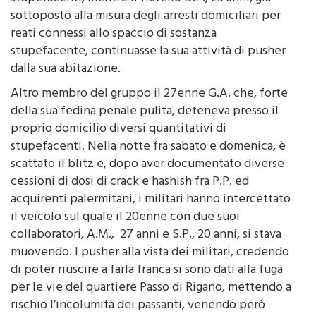
soggetti, effettuasse consegne a domicilio di
stupefacenti, mentre il fratello D.P., 25 anni, già
sottoposto alla misura degli arresti domiciliari per
reati connessi allo spaccio di sostanza
stupefacente, continuasse la sua attività di pusher
dalla sua abitazione.
Altro membro del gruppo il 27enne G.A. che, forte
della sua fedina penale pulita, deteneva presso il
proprio domicilio diversi quantitativi di
stupefacenti. Nella notte fra sabato e domenica, è
scattato il blitz e, dopo aver documentato diverse
cessioni di dosi di crack e hashish fra P.P. ed
acquirenti palermitani, i militari hanno intercettato
il veicolo sul quale il 20enne con due suoi
collaboratori, A.M., 27 anni e S.P., 20 anni, si stava
muovendo. I pusher alla vista dei militari, credendo
di poter riuscire a farla franca si sono dati alla fuga
per le vie del quartiere Passo di Rigano, mettendo a