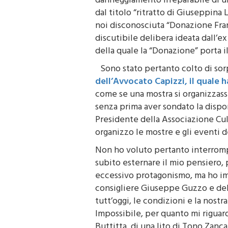
danneggiamento irreparabile di u
dal titolo “ritratto di Giuseppina 
noi disconosciuta “Donazione Fran
discutibile delibera ideata dall’e
della quale la “Donazione” porta i
Sono stato pertanto colto di sor
dell’Avvocato Capizzi, il quale
come se una mostra si organizzass
senza prima aver sondato la disponi
Presidente della Associazione Cult
organizzo le mostre e gli eventi d
Non ho voluto pertanto interromp
subito esternare il mio pensiero, 
eccessivo protagonismo, ma ho i
consigliere Giuseppe Guzzo e dell
tutt’oggi, le condizioni e la nostr
Impossibile, per quanto mi riguarda