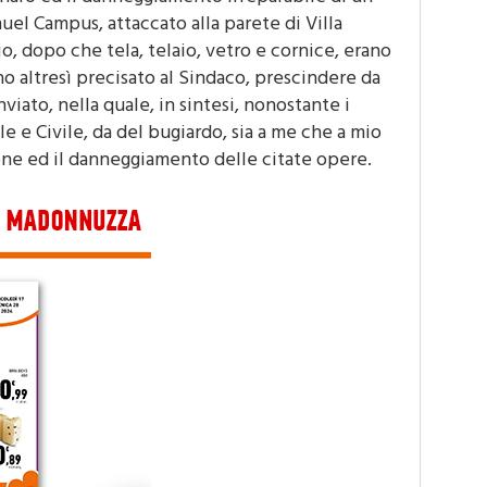
anaro ed il danneggiamento irreparabile di un
uel Campus, attaccato alla parete di Villa
io, dopo che tela, telaio, vetro e cornice, erano
ho altresì precisato al Sindaco, prescindere da
nviato, nella quale, in sintesi, nonostante i
le e Civile, da del bugiardo, sia a me che a mio
ione ed il danneggiamento delle citate opere.