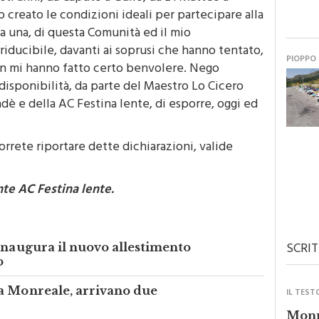
esti anni, da Caputo a Gullo, da Di Matteo a
 creato le condizioni ideali per partecipare alla
a una, di questa Comunità ed il mio
riducibile, davanti ai soprusi che hanno tentato,
PIOPPO
non mi hanno fatto certo benvolere. Nego
 disponibilità, da parte del Maestro Lo Cicero
 e della AC Festina lente, di esporre, oggi ed
rrete riportare dette dichiarazioni, valide
te AC Festina lente.
SCRIT
inaugura il nuovo allestimento
o
a Monreale, arrivano due
IL TEST