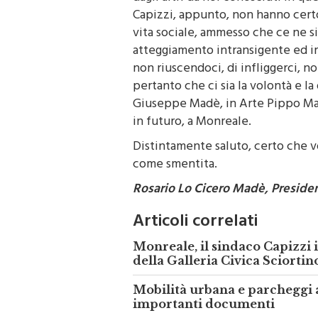
dagli altri da noi conosciuti in qu
Capizzi, appunto, non hanno certo
vita sociale, ammesso che ce ne si
atteggiamento intransigente ed ir
non riuscendoci, di infliggerci, 
pertanto che ci sia la volontà e la
Giuseppe Madè, in Arte Pippo Madè
in futuro, a Monreale.
Distintamente saluto, certo che vo
come smentita.
Rosario Lo Cicero Madè, Presiden
Articoli correlati
Monreale, il sindaco Capizzi 
della Galleria Civica Sciortin
Mobilità urbana e parcheggi 
importanti documenti