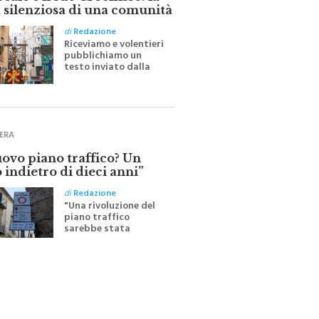
ale e il suo Crocifisso: la
 silenziosa di una comunità
di
Redazione
Riceviamo e volentieri
pubblichiamo un
testo inviato dalla
scrittrice monrealese
Mariella Sapienza
all'indomani della
Festa del Santissimo
Crocifisso
ERA
uovo piano traffico? Un
 indietro di dieci anni”
di
Redazione
"Una rivoluzione del
piano traffico
sarebbe stata
efficace se preceduta
da una rivoluzione
culturale"