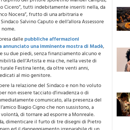
n dipinto del pittore spoletino Manuel Campus,
Lo Cicero”, tutti indebitamente inseriti nella, da
co Nocera”, frutto di una arbitraria e
x Sindaco Salvino Caputo e dell’allora Assessore
l nome.
presa dalle
pubbliche affermazioni
 ha annunciato una imminente mostra di Madè
,
e su due piedi, senza finanziamento alcuno e
bilità dell’Artista e mia che, nella veste di
urale Festina lente, da oltre venti anni,
edicati al mio genitore.
ere la relazione del Sindaco e non ho voluto
per non essere tacciato d’invadenza o di
mmediatamente comunicato, alla presenza del
’amico Biagio Cigno che non sussistono, a
a volontà, di tornare ad esporre a Monreale.
, dimenticare il furto di tre disegni di Pietro