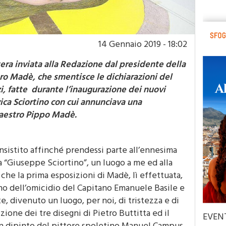
14 Gennaio 2019 - 18:02
era inviata alla Redazione dal presidente della
ero Madè, che smentisce le dichiarazioni del
i, fatte durante l’inaugurazione dei nuovi
vica Sciortino con cui annunciava una
aestro Pippo Madè.
insistito affinché prendessi parte all’ennesima
a “Giuseppe Sciortino”, un luogo a me ed alla
 che la prima esposizioni di Madè, lì effettuata,
rno dell’omicidio del Capitano Emanuele Basile e
e, divenuto un luogo, per noi, di tristezza e di
izione dei tre disegni di Pietro Buttitta ed il
EVEN