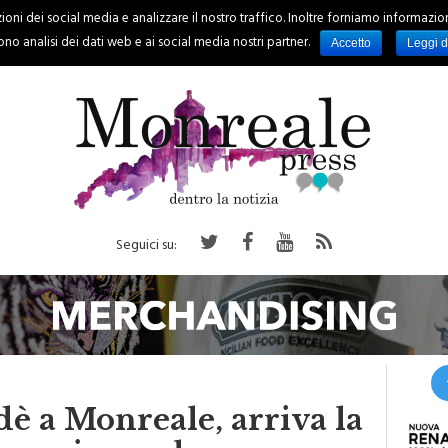
oni dei social media e analizzare il nostro traffico. Inoltre forniamo informazioni s
PALERMO
REGIONE
EVENTI
RUBRICHE
SPORT
no analisi dei dati web e ai social media nostri partner.
Accetto
Leggi d
Seguici su:
è a Monreale, arriva la