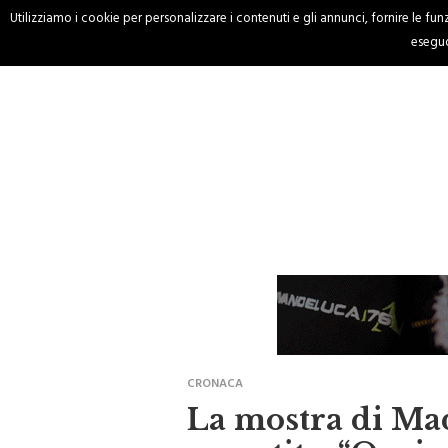
Utilizziamo i cookie per personalizzare i contenuti e gli annunci, fornire le funzi
HOME
CRONACA
eseguo
CRONACA
La mostra di Mad