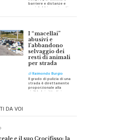
sempre per eliminare
barriere e distanze e
oggi dobbiamo ripartire
per ricostruire certezze
I “macellai”
abusivi e
l’abbandono
selvaggio dei
resti di animali
per strada
di
Raimondo Burgio
Il grado di pulizia di una
strada è direttamente
proporzionale alla
civiltà dei cittadini
TI DA VOI
O