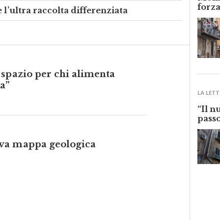
Monre
forza
 l’ultra raccolta differenziata
 spazio per chi alimenta
a”
LA LETT
“Il n
passo
va mappa geologica