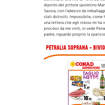
Buttitta, di una lito di Tono Zanc
dipinto del pittore spoletino Man
Savoia, con l’adesivo da imballagg
stati distrutti. Impossibile, come 
una lettera che egli stesso mi ha i
processi da me vinti, in sede Pena
padre, riguardo proprio la spariz