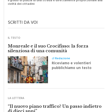
Il grado di pulizia di una strada è direttamente proporzionale alla
civiltà dei cittadini
SCRITTI DA VOI
IL TESTO
Monreale e il suo Crocifisso: la forza
silenziosa di una comunità
di
Redazione
Riceviamo e volentieri
pubblichiamo un testo
inviato dalla scrittrice
monrealese Mariella
Sapienza all'indomani della
Festa del Santissimo
Crocifisso
LA LETTERA
“Il nuovo piano traffico? Un passo indietro
di dieci anni”