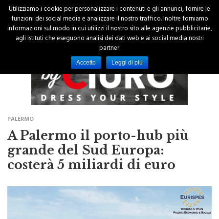
Utilizziamo i cookie per personalizzare i contenuti e gli annunci, fornire le
funzioni dei social media e analizzare il nostro traffico. Inoltre forniamo
informazioni sul modo in cui utilizzi il nostro sito alle agenzie pubblicitarie,
agli istituti che eseguono analisi dei dati web e ai social media nostri
partner.
Accetto
Leggi di più
PALERMO
A Palermo il porto-hub più
grande del Sud Europa:
costerà 5 miliardi di euro