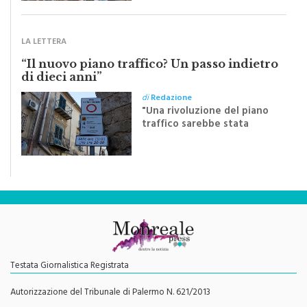
Crocifisso
LA LETTERA
“Il nuovo piano traffico? Un passo indietro
di dieci anni”
di
Redazione
"Una rivoluzione del piano
traffico sarebbe stata
efficace se preceduta da
una rivoluzione culturale"
Testata Giornalistica Registrata
Autorizzazione del Tribunale di Palermo N. 621/2013
Direttore Responsabile
Giorgio Vaiana
Contatti e info