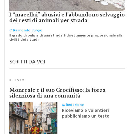
I “macellai” abusivi e l’abbandono selvaggio
dei resti di animali per strada
di
Raimondo Burgio
Il grado di pulizia di una strada è direttamente proporzionale alla
civiltà dei cittadini
SCRITTI DA VOI
IL TESTO
Monreale e il suo Crocifisso: la forza
silenziosa di una comunità
di
Redazione
Riceviamo e volentieri
pubblichiamo un testo
inviato dalla scrittrice
monrealese Mariella
Sapienza all'indomani della
Festa del Santissimo