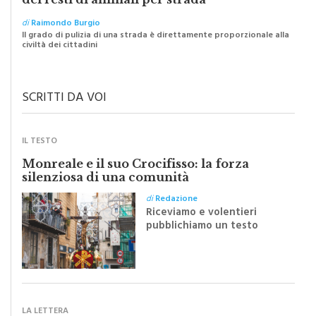
I “macellai” abusivi e l’abbandono selvaggio
dei resti di animali per strada
di
Raimondo Burgio
Il grado di pulizia di una strada è direttamente proporzionale alla
civiltà dei cittadini
SCRITTI DA VOI
IL TESTO
Monreale e il suo Crocifisso: la forza
silenziosa di una comunità
di
Redazione
Riceviamo e volentieri
pubblichiamo un testo
inviato dalla scrittrice
monrealese Mariella
Sapienza all'indomani della
Festa del Santissimo
Crocifisso