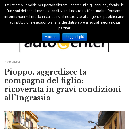
Utilizziamo i cookie per personalizzare i contenuti e gli annunci, fornire le
funzioni dei social media e analizzare il nostro traffico. Inoltre forniamo
informazioni sul modo in cui utilizzi il nostro sito alle agenzie pubblicitarie,
agli istituti che eseguono analisi dei dati web e ai social media nostri
partner.
Accetto
Leggi di più
CRONACA
Pioppo, aggredisce la
compagna del figlio:
ricoverata in gravi condizioni
all’Ingrassia