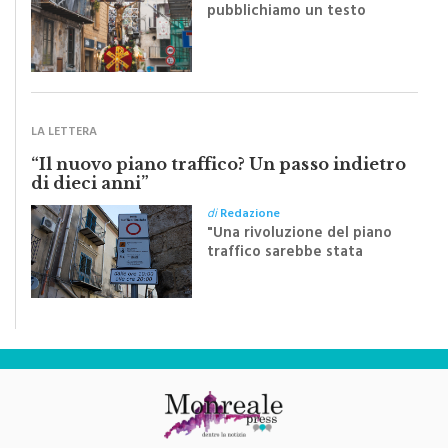
di
Redazione
Riceviamo e volentieri
pubblichiamo un testo
inviato dalla scrittrice
monrealese Mariella
Sapienza all'indomani della
Festa del Santissimo
Crocifisso
LA LETTERA
“Il nuovo piano traffico? Un passo indietro
di dieci anni”
di
Redazione
"Una rivoluzione del piano
traffico sarebbe stata
efficace se preceduta da
una rivoluzione culturale"