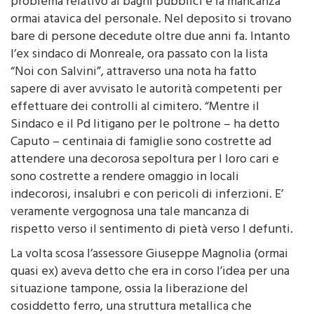
riguarda solo la situazione delle sepolture. C’è il
problema relativo ai bagni pubblici e la mancanza
ormai atavica del personale. Nel deposito si trovano
bare di persone decedute oltre due anni fa. Intanto
l’ex sindaco di Monreale, ora passato con la lista
“Noi con Salvini”, attraverso una nota ha fatto
sapere di aver avvisato le autorità competenti per
effettuare dei controlli al cimitero. “Mentre il
Sindaco e il Pd litigano per le poltrone – ha detto
Caputo – centinaia di famiglie sono costrette ad
attendere una decorosa sepoltura per I loro cari e
sono costrette a rendere omaggio in locali
indecorosi, insalubri e con pericoli di inferzioni. E’
veramente vergognosa una tale mancanza di
rispetto verso il sentimento di pietà verso I defunti.
La volta scosa l’assessore Giuseppe Magnolia (ormai
quasi ex) aveva detto che era in corso l’idea per una
situazione tampone, ossia la liberazione del