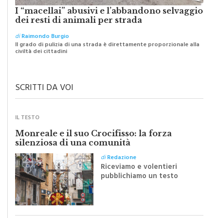
I “macellai” abusivi e l’abbandono selvaggio
dei resti di animali per strada
di
Raimondo Burgio
Il grado di pulizia di una strada è direttamente proporzionale alla
civiltà dei cittadini
SCRITTI DA VOI
IL TESTO
Monreale e il suo Crocifisso: la forza
silenziosa di una comunità
di
Redazione
Riceviamo e volentieri
pubblichiamo un testo
inviato dalla scrittrice
monrealese Mariella
Sapienza all'indomani della
Festa del Santissimo