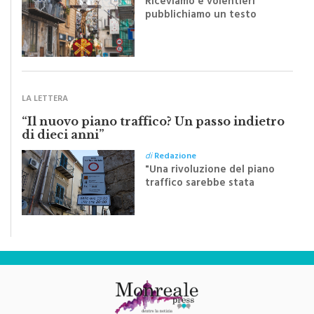
di
Redazione
Riceviamo e volentieri
pubblichiamo un testo
inviato dalla scrittrice
monrealese Mariella
Sapienza all'indomani della
Festa del Santissimo
Crocifisso
LA LETTERA
“Il nuovo piano traffico? Un passo indietro
di dieci anni”
di
Redazione
"Una rivoluzione del piano
traffico sarebbe stata
efficace se preceduta da
una rivoluzione culturale"