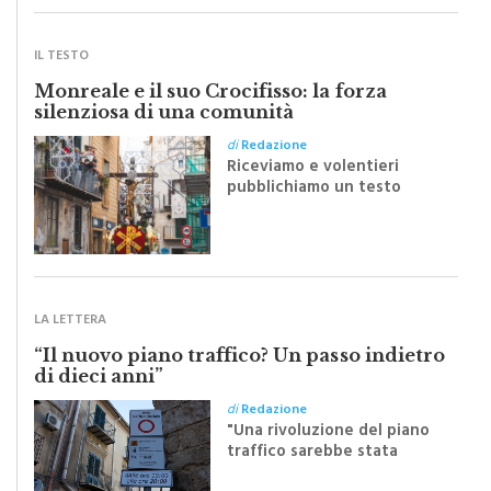
IL TESTO
Monreale e il suo Crocifisso: la forza
silenziosa di una comunità
di
Redazione
Riceviamo e volentieri
pubblichiamo un testo
inviato dalla scrittrice
monrealese Mariella
Sapienza all'indomani della
Festa del Santissimo
Crocifisso
LA LETTERA
“Il nuovo piano traffico? Un passo indietro
di dieci anni”
di
Redazione
"Una rivoluzione del piano
traffico sarebbe stata
efficace se preceduta da
una rivoluzione culturale"