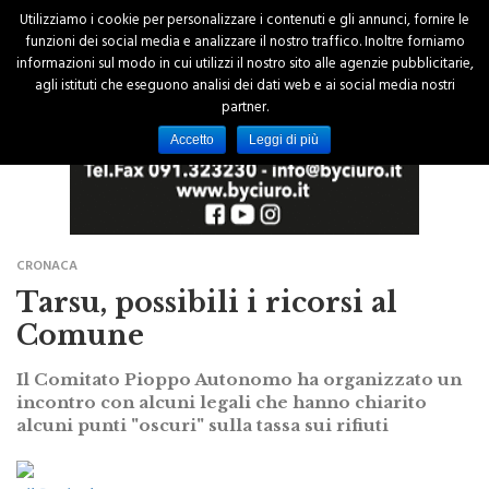
Utilizziamo i cookie per personalizzare i contenuti e gli annunci, fornire le
funzioni dei social media e analizzare il nostro traffico. Inoltre forniamo
informazioni sul modo in cui utilizzi il nostro sito alle agenzie pubblicitarie,
agli istituti che eseguono analisi dei dati web e ai social media nostri
partner.
Accetto
Leggi di più
CRONACA
Tarsu, possibili i ricorsi al
Comune
Il Comitato Pioppo Autonomo ha organizzato un
incontro con alcuni legali che hanno chiarito
alcuni punti "oscuri" sulla tassa sui rifiuti
di Redazione
18 Gennaio 2016 - 00:00