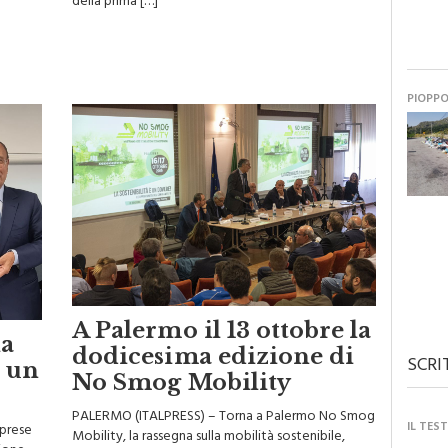
della prima […]
PIOPP
A Palermo il 13 ottobre la
ia
dodicesima edizione di
SCRI
è un
No Smog Mobility
PALERMO (ITALPRESS) – Torna a Palermo No Smog
IL TES
prese
Mobility, la rassegna sulla mobilità sostenibile,