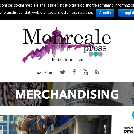
oni dei social media e analizzare il nostro traffico. Inoltre forniamo informazioni s
PALERMO
REGIONE
EVENTI
RUBRICHE
SPORT
no analisi dei dati web e ai social media nostri partner.
Accetto
Leggi d
Seguici su: