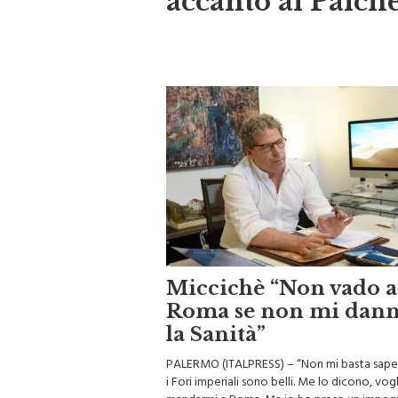
accanto al Palch
Miccichè “Non vado a
Roma se non mi dan
la Sanità”
PALERMO (ITALPRESS) – “Non mi basta sape
i Fori imperiali sono belli. Me lo dicono, vo