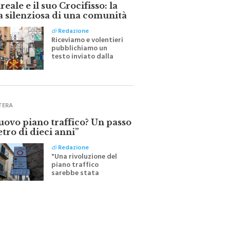
eale e il suo Crocifisso: la
a silenziosa di una comunità
di
Redazione
Riceviamo e volentieri
pubblichiamo un
testo inviato dalla
scrittrice monrealese
Mariella Sapienza
all'indomani della
Festa del Santissimo
Crocifisso
TERA
nuovo piano traffico? Un passo
etro di dieci anni”
di
Redazione
"Una rivoluzione del
piano traffico
sarebbe stata
efficace se preceduta
da una rivoluzione
culturale"