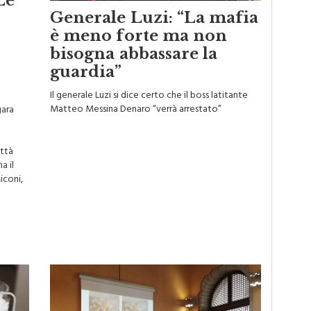
Le
Generale Luzi: “La mafia
è meno forte ma non
bisogna abbassare la
guardia”
Il generale Luzi si dice certo che il boss latitante
Matteo Messina Denaro “verrà arrestato”
gara
ittà
a il
iconi,