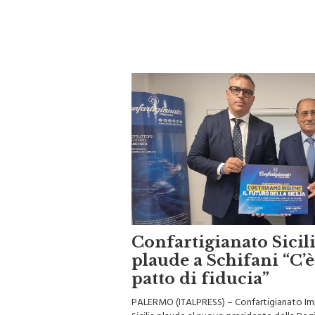
Confartigianato Sicil
plaude a Schifani “C’
patto di fiducia”
PALERMO (ITALPRESS) – Confartigianato Im