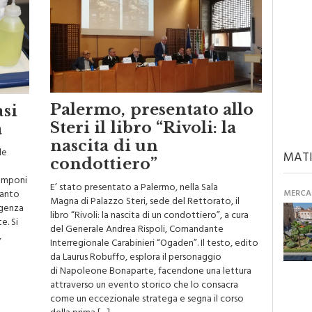
Palermo, presentato allo
asi
Steri il libro “Rivoli: la
a
nascita di un
le
MATI
condottiero”
tamponi
E’ stato presentato a Palermo, nella Sala
quanto
MERCAN
Magna di Palazzo Steri, sede del Rettorato, il
rgenza
libro “Rivoli: la nascita di un condottiero”, a cura
e. Si
del Generale Andrea Rispoli, Comandante
,
Interregionale Carabinieri “Ogaden”. Il testo, edito
da Laurus Robuffo, esplora il personaggio
di Napoleone Bonaparte, facendone una lettura
attraverso un evento storico che lo consacra
come un eccezionale stratega e segna il corso