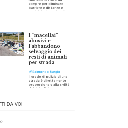
Abbiamo lottato da
sempre per eliminare
barriere e distanze e
oggi dobbiamo ripartire
per ricostruire certezze
O
I “macellai”
abusivi e
l’abbandono
selvaggio dei
resti di animali
per strada
di
Raimondo Burgio
Il grado di pulizia di una
strada è direttamente
proporzionale alla civiltà
dei cittadini
TTI DA VOI
TO