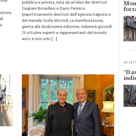
gione
pubblica e privata, nata da un’idea dei direttori
Monr
Gaspare Borsellino e Dario Pennica
forz
natore,
(rispettivamente direttori dell’agenzia Italpress e
di
del mensile Sicilia Motori). La manifestazione,
la
giunta alla dodicesima edizione, radunerà giovedì
13 ottobre esperti e rappresentanti del mondo
auto e non solo […]
LA LET
“Il 
indi