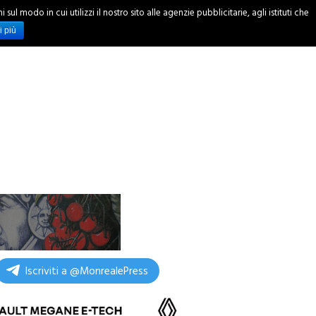
ul modo in cui utilizzi il nostro sito alle agenzie pubblicitarie, agli istituti che
INCHIESTE
i più
Iscriviti a @MonrealePress