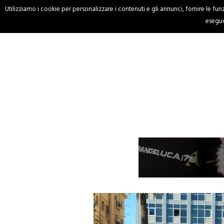
Utilizziamo i cookie per personalizzare i contenuti e gli annunci, fornire le funzi
HOME
CRONACA
eseguo