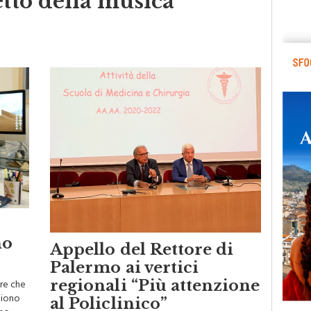
etto della musica
no
Appello del Rettore di
Palermo ai vertici
re che
regionali “Più attenzione
gliono
al Policlinico”