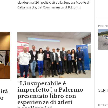
clandestina.120 i poliziotti della Squadra Mobile di
Caltanissetta, del Commissariato di P.S. di […]
PIOPP
“L’insuperabile è
s
imperfetto”, a Palermo
SCRI
ità
presentato libro con
or
esperienze di atleti
IL TES
paralimpici