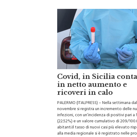
Covid, in Sicilia cont
in netto aumento e
ricoveri in calo
PALERMO (ITALPRESS) – Nella settimana dal 
novembre si registra un incremento delle n
infezioni, con un’incidenza di positivi pari a
(22.52%) e un valore cumulativo di 209/100
abitanti.Il tasso di nuovi casi più elevato ri
alla media regionale si è registrato nelle pr
di Enna (242/100.000 abitanti); Trapani