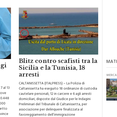
Blitz contro scafisti tra la
MATI
agi
Sicilia e la Tunisia, 18
arresti
MERCAN
CALTANISSETTA (ITALPRESS) – La Polizia di
7 al 13
Caltanissetta ha eseguito 18 ordinanze di custodia
uove
cautelare personali, 12 in carcere e 6 agli arresti
 10.448
domiciliari, disposte dal Giudice per le Indagini
.000
Preliminari del Tribunale di Caltanissetta, per
spetto
associazione per delinquere finalizzata al
ovince
favoreggiamento dell’immigrazione