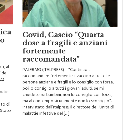
ica
Covid, Cascio “Quarta
mo
dose a fragili e anziani
fortemente
raccomandata”
i, al
PALERMO (ITALPRESS) – “Continuo a
 del
raccomandare fortemente il vaccino a tutte le
 22
persone anziane e fragili e lo consiglio con forza,
poi lo consiglio a tutti i giovani adulti. Se mi
autica
chiedete sui bambini, non lo consiglio con forza,
ma al contempo sicuramente non lo sconsiglio”.
nto di
Intervistato dall’Italpress, il direttore dell’Unità di
 Stato
malattie infettive del […]