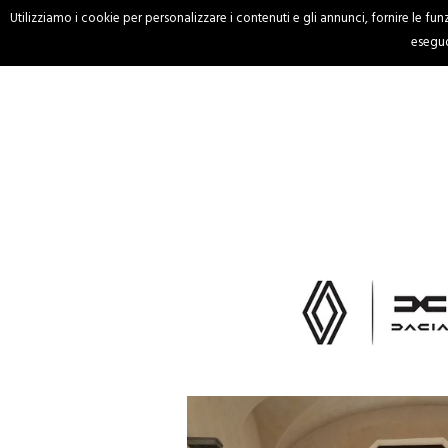
Utilizziamo i cookie per personalizzare i contenuti e gli annunci, fornire le funzi
HOME
CRONACA
eseguo