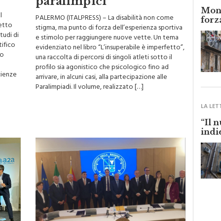
Monr
l
PALERMO (ITALPRESS) – La disabilità non come
forz
getto
stigma, ma punto di forza dell’esperienza sportiva
tudi di
e stimolo per raggiungere nuove vette. Un tema
tifico
evidenziato nel libro “L’insuperabile è imperfetto”,
io
una raccolta di percorsi di singoli atleti sotto il
profilo sia agonistico che psicologico fino ad
cienze
arrivare, in alcuni casi, alla partecipazione alle
Paralimpiadi. Il volume, realizzato […]
LA LET
“Il 
indi