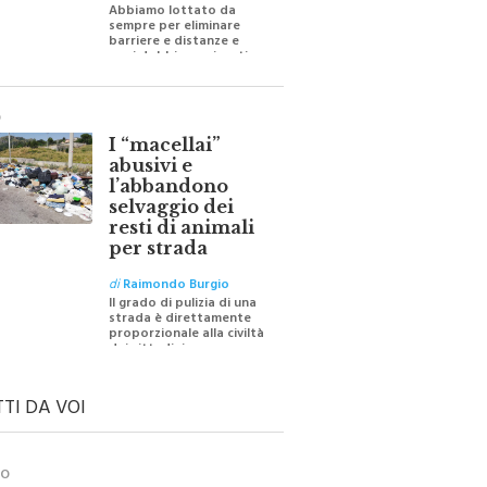
Abbiamo lottato da
sempre per eliminare
barriere e distanze e
oggi dobbiamo ripartire
per ricostruire certezze
O
I “macellai”
abusivi e
l’abbandono
selvaggio dei
resti di animali
per strada
di
Raimondo Burgio
Il grado di pulizia di una
strada è direttamente
proporzionale alla civiltà
dei cittadini
TTI DA VOI
TO