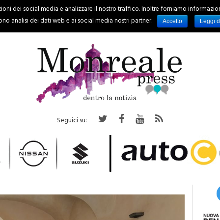
oni dei social media e analizzare il nostro traffico. Inoltre forniamo informazioni s
PALERMO
REGIONE
EVENTI
RUBRICHE
SPORT
no analisi dei dati web e ai social media nostri partner.
Accetto
Leggi d
Seguici su: