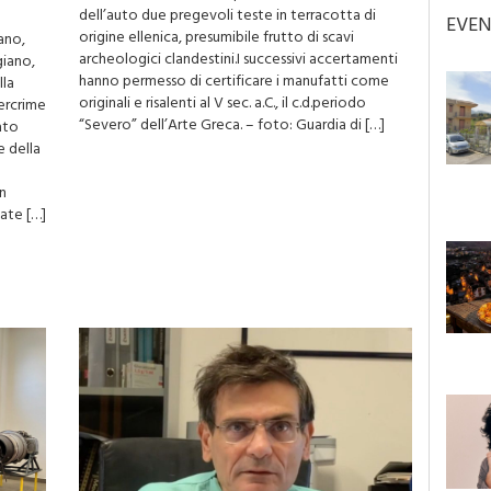
dell’auto due pregevoli teste in terracotta di
EVEN
origine ellenica, presumibile frutto di scavi
ano,
archeologici clandestini.I successivi accertamenti
giano,
hanno permesso di certificare i manufatti come
lla
originali e risalenti al V sec. a.C., il c.d.periodo
ercrime
“Severo” dell’Arte Greca. – foto: Guardia di […]
ato
e della
n
ate […]