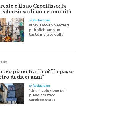
eale e il suo Crocifisso: la
a silenziosa di una comunità
di
Redazione
Riceviamo e volentieri
pubblichiamo un
testo inviato dalla
scrittrice monrealese
Mariella Sapienza
all'indomani della
Festa del Santissimo
Crocifisso
TERA
nuovo piano traffico? Un passo
etro di dieci anni”
di
Redazione
"Una rivoluzione del
piano traffico
sarebbe stata
efficace se preceduta
da una rivoluzione
culturale"