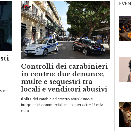
EVEN
sti
Controlli dei carabinieri
in centro: due denunce,
multe e sequestri tra
locali e venditori abusivi
si ma
Il blitz dei carabinieri contro abusivismo e
irregolarità commerciali: multe per oltre 13 mila
euro