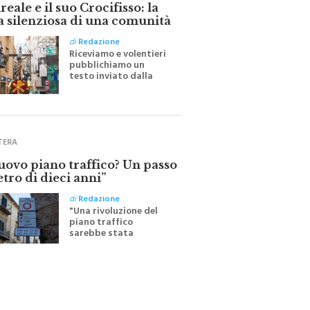
eale e il suo Crocifisso: la
a silenziosa di una comunità
di
Redazione
Riceviamo e volentieri
pubblichiamo un
testo inviato dalla
scrittrice monrealese
Mariella Sapienza
all'indomani della
Festa del Santissimo
Crocifisso
TERA
nuovo piano traffico? Un passo
etro di dieci anni”
di
Redazione
"Una rivoluzione del
piano traffico
sarebbe stata
efficace se preceduta
da una rivoluzione
culturale"