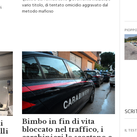
quattro dei fermati sono gravemente indiziati, a
vario titolo, di tentato omicidio aggravato dal
i
metodo mafioso
PIOPP
SCRI
Bimbo in fin di vita
i
bloccato nel traffico, i
lli
IL TES