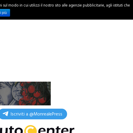
ul modo in cui utilizzi il nostro sito alle agenzie pubblicitarie, agli istituti che
INCHIESTE
i più
Iscriviti a @MonrealePress