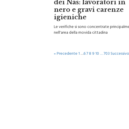
dei Nas: lavoratori in
nero e gravi carenze
igieniche
Le verifiche si sono concentrate principalm
nell'area della movida cittadina
« Precedente
1
…
6
7
8
9
10
…
703
Successivo