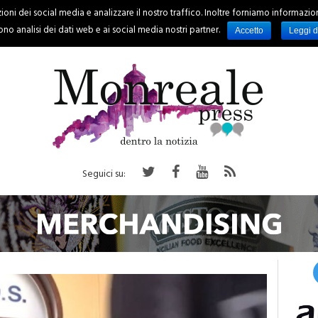
oni dei social media e analizzare il nostro traffico. Inoltre forniamo informazioni s
PALERMO
REGIONE
EVENTI
RUBRICHE
SPORT
no analisi dei dati web e ai social media nostri partner.
Accetto
Leggi d
Seguici su: