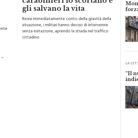
carabinieri lo scortano e
Monr
gli salvano la vita
forz
Resisi immediatamente conto della gravità della
situazione, i militari hanno deciso di intervenire
ente
senza esitazione, aprendo la strada nel traffico
cittadino
 »
LA LET
“Il 
indi