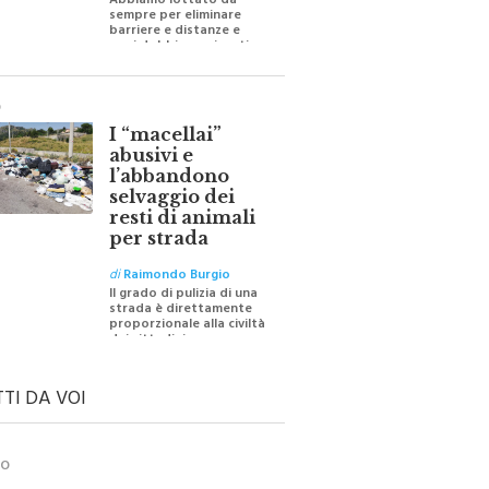
Abbiamo lottato da
sempre per eliminare
barriere e distanze e
oggi dobbiamo ripartire
per ricostruire certezze
O
I “macellai”
abusivi e
l’abbandono
selvaggio dei
resti di animali
per strada
di
Raimondo Burgio
Il grado di pulizia di una
strada è direttamente
proporzionale alla civiltà
dei cittadini
TTI DA VOI
TO