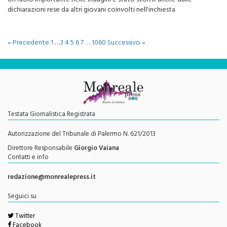
Un ruolo importante nelle indagini è stato svolto anche dalle
dichiarazioni rese da altri giovani coinvolti nell'inchiesta
« Precedente
1
…
3
4
5
6
7
…
1060
Successivo »
Testata Giornalistica Registrata
Autorizzazione del Tribunale di Palermo N. 621/2013
Direttore Responsabile
Giorgio Vaiana
Contatti e info
redazione@monrealepress.it
Seguici su