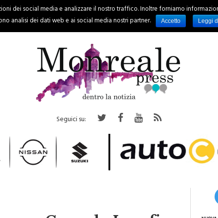
oni dei social media e analizzare il nostro traffico. Inoltre forniamo informazioni s
PALERMO
REGIONE
EVENTI
RUBRICHE
SPORT
no analisi dei dati web e ai social media nostri partner.
Accetto
Leggi d
Seguici su:
escovo Corrado Lorefice