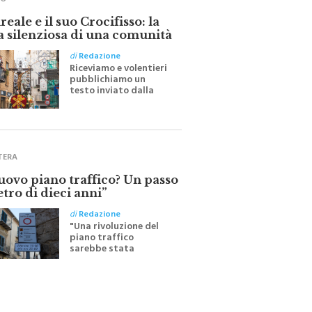
eale e il suo Crocifisso: la
a silenziosa di una comunità
di
Redazione
Riceviamo e volentieri
pubblichiamo un
testo inviato dalla
scrittrice monrealese
Mariella Sapienza
all'indomani della
Festa del Santissimo
Crocifisso
TERA
nuovo piano traffico? Un passo
etro di dieci anni”
di
Redazione
"Una rivoluzione del
piano traffico
sarebbe stata
efficace se preceduta
da una rivoluzione
culturale"