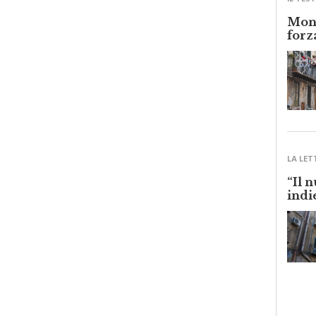
Monr
forz
LA LET
“Il 
indi