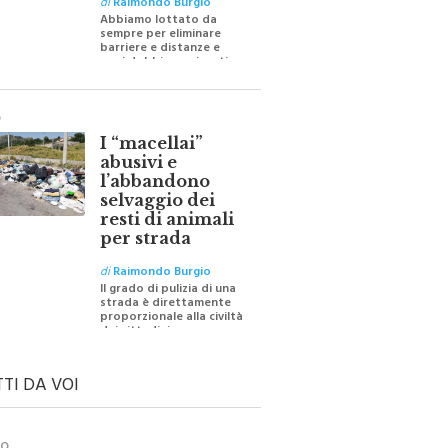
Abbiamo lottato da
sempre per eliminare
barriere e distanze e
oggi dobbiamo ripartire
per ricostruire certezze
O
I “macellai”
abusivi e
l’abbandono
selvaggio dei
resti di animali
per strada
di
Raimondo Burgio
Il grado di pulizia di una
strada è direttamente
proporzionale alla civiltà
dei cittadini
TTI DA VOI
TO