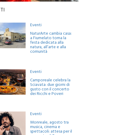
TI
Eventi
NaturArte cambia casa:
a Fiumelato torna la
festa dedicata alla
natura, all’arte e alla
comunità
Eventi
Camporeale celebra la
Sciavata: due giorni di
gusto con il concerto
dei Ricchi e Poveri
Eventi
Monreale, agosto tra
musica, cinema e
spettacoli: attesa per il
concerto di Francesco