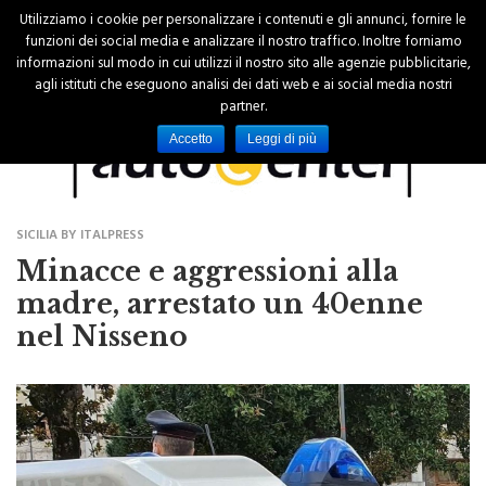
Utilizziamo i cookie per personalizzare i contenuti e gli annunci, fornire le
funzioni dei social media e analizzare il nostro traffico. Inoltre forniamo
informazioni sul modo in cui utilizzi il nostro sito alle agenzie pubblicitarie,
agli istituti che eseguono analisi dei dati web e ai social media nostri
partner.
Accetto
Leggi di più
SICILIA BY ITALPRESS
Minacce e aggressioni alla
madre, arrestato un 40enne
nel Nisseno