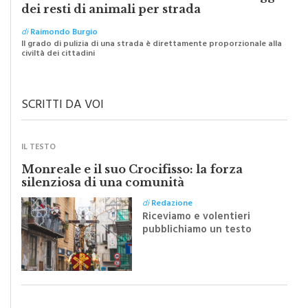
I “macellai” abusivi e l’abbandono selvaggio
dei resti di animali per strada
di
Raimondo Burgio
Il grado di pulizia di una strada è direttamente proporzionale alla
civiltà dei cittadini
SCRITTI DA VOI
IL TESTO
Monreale e il suo Crocifisso: la forza
silenziosa di una comunità
di
Redazione
Riceviamo e volentieri
pubblichiamo un testo
inviato dalla scrittrice
monrealese Mariella
Sapienza all'indomani della
Festa del Santissimo