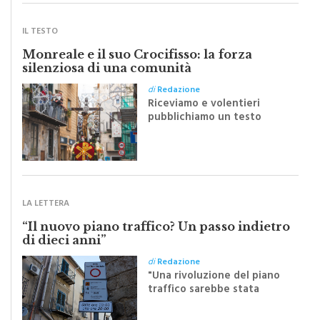
IL TESTO
Monreale e il suo Crocifisso: la forza
silenziosa di una comunità
di
Redazione
Riceviamo e volentieri
pubblichiamo un testo
inviato dalla scrittrice
monrealese Mariella
Sapienza all'indomani della
Festa del Santissimo
Crocifisso
LA LETTERA
“Il nuovo piano traffico? Un passo indietro
di dieci anni”
di
Redazione
"Una rivoluzione del piano
traffico sarebbe stata
efficace se preceduta da
una rivoluzione culturale"