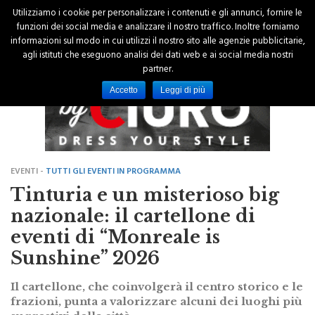
Utilizziamo i cookie per personalizzare i contenuti e gli annunci, fornire le
funzioni dei social media e analizzare il nostro traffico. Inoltre forniamo
informazioni sul modo in cui utilizzi il nostro sito alle agenzie pubblicitarie,
agli istituti che eseguono analisi dei dati web e ai social media nostri
partner.
Accetto
Leggi di più
EVENTI -
TUTTI GLI EVENTI IN PROGRAMMA
Tinturia e un misterioso big
nazionale: il cartellone di
eventi di “Monreale is
Sunshine” 2026
Il cartellone, che coinvolgerà il centro storico e le
frazioni, punta a valorizzare alcuni dei luoghi più