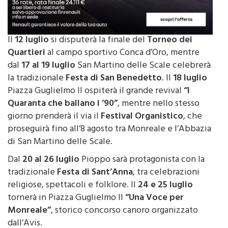
Il
12 luglio
si disputerà la finale del
Torneo dei
Quartieri
al campo sportivo Conca d’Oro, mentre
dal
17 al 19 luglio
San Martino delle Scale celebrerà
la tradizionale
Festa di San Benedetto
. Il
18 luglio
Piazza Guglielmo II ospiterà il grande revival
“I
Quaranta che ballano i ’90”
, mentre nello stesso
giorno prenderà il via il
Festival Organistico
, che
proseguirà fino all’8 agosto tra Monreale e l’Abbazia
di San Martino delle Scale.
Dal
20 al 26 luglio
Pioppo sarà protagonista con la
tradizionale
Festa di Sant’Anna
, tra celebrazioni
religiose, spettacoli e folklore. Il
24 e 25 luglio
tornerà in Piazza Guglielmo II
“Una Voce per
Monreale”
, storico concorso canoro organizzato
dall’Avis.