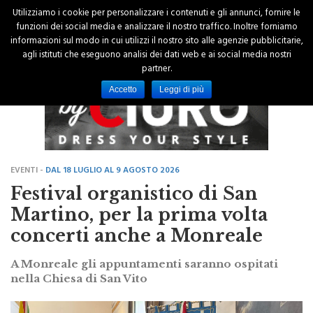
Utilizziamo i cookie per personalizzare i contenuti e gli annunci, fornire le
funzioni dei social media e analizzare il nostro traffico. Inoltre forniamo
informazioni sul modo in cui utilizzi il nostro sito alle agenzie pubblicitarie,
agli istituti che eseguono analisi dei dati web e ai social media nostri
partner.
Accetto
Leggi di più
EVENTI -
DAL 18 LUGLIO AL 9 AGOSTO 2026
Festival organistico di San
Martino, per la prima volta
concerti anche a Monreale
A Monreale gli appuntamenti saranno ospitati
nella Chiesa di San Vito