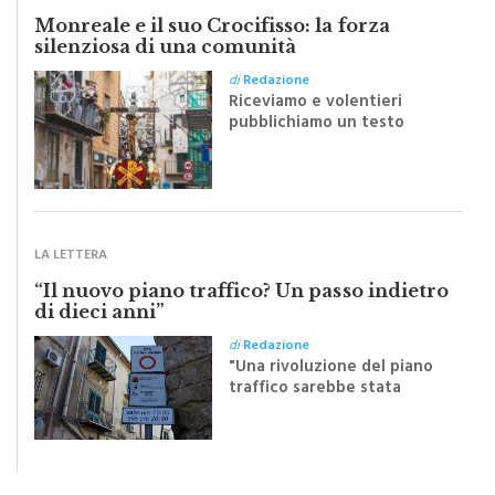
Monreale e il suo Crocifisso: la forza
silenziosa di una comunità
di
Redazione
Riceviamo e volentieri
pubblichiamo un testo
inviato dalla scrittrice
monrealese Mariella
Sapienza all'indomani della
Festa del Santissimo
Crocifisso
LA LETTERA
“Il nuovo piano traffico? Un passo indietro
di dieci anni”
di
Redazione
"Una rivoluzione del piano
traffico sarebbe stata
efficace se preceduta da
una rivoluzione culturale"