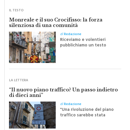
SCRITTI DA VOI
IL TESTO
Monreale e il suo Crocifisso: la forza
silenziosa di una comunità
di
Redazione
Riceviamo e volentieri
pubblichiamo un testo
inviato dalla scrittrice
monrealese Mariella
Sapienza all'indomani della
Festa del Santissimo
Crocifisso
LA LETTERA
“Il nuovo piano traffico? Un passo indietro
di dieci anni”
di
Redazione
"Una rivoluzione del piano
traffico sarebbe stata
efficace se preceduta da