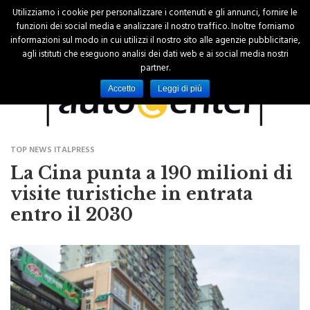
Utilizziamo i cookie per personalizzare i contenuti e gli annunci, fornire le
funzioni dei social media e analizzare il nostro traffico. Inoltre forniamo
informazioni sul modo in cui utilizzi il nostro sito alle agenzie pubblicitarie,
agli istituti che eseguono analisi dei dati web e ai social media nostri
partner.
Accetto
Leggi di più
TOP NEWS ITALPRESS
La Cina punta a 190 milioni di
visite turistiche in entrata
entro il 2030