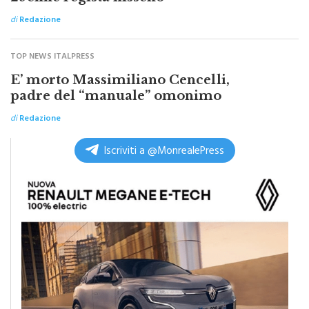
29enne regista nisseno
di
Redazione
TOP NEWS ITALPRESS
E’ morto Massimiliano Cencelli,
padre del “manuale” omonimo
di
Redazione
Iscriviti a @MonrealePress