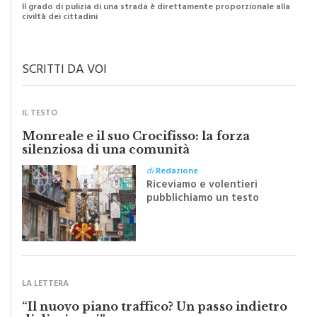
Il grado di pulizia di una strada è direttamente proporzionale alla
civiltà dei cittadini
SCRITTI DA VOI
IL TESTO
Monreale e il suo Crocifisso: la forza
silenziosa di una comunità
di
Redazione
Riceviamo e volentieri
pubblichiamo un testo
inviato dalla scrittrice
monrealese Mariella
Sapienza all'indomani della
Festa del Santissimo
Crocifisso
LA LETTERA
“Il nuovo piano traffico? Un passo indietro