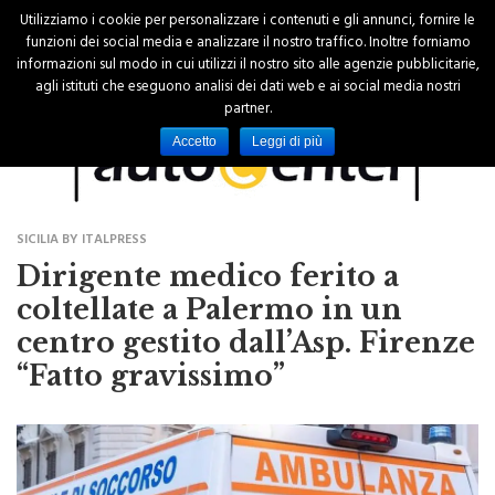
Utilizziamo i cookie per personalizzare i contenuti e gli annunci, fornire le
funzioni dei social media e analizzare il nostro traffico. Inoltre forniamo
informazioni sul modo in cui utilizzi il nostro sito alle agenzie pubblicitarie,
agli istituti che eseguono analisi dei dati web e ai social media nostri
partner.
Accetto
Leggi di più
SICILIA BY ITALPRESS
Dirigente medico ferito a
coltellate a Palermo in un
centro gestito dall’Asp. Firenze
“Fatto gravissimo”