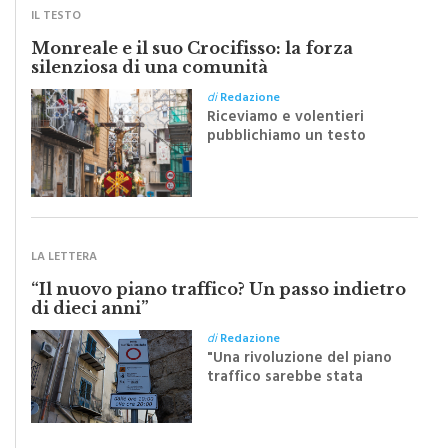
Monreale e il suo Crocifisso: la forza
silenziosa di una comunità
di
Redazione
Riceviamo e volentieri
pubblichiamo un testo
inviato dalla scrittrice
monrealese Mariella
Sapienza all'indomani della
Festa del Santissimo
Crocifisso
LA LETTERA
“Il nuovo piano traffico? Un passo indietro
di dieci anni”
di
Redazione
"Una rivoluzione del piano
traffico sarebbe stata
efficace se preceduta da
una rivoluzione culturale"