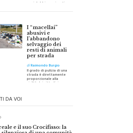
barriere e distanze e
oggi dobbiamo ripartire
per ricostruire certezze
I “macellai”
abusivi e
l’abbandono
selvaggio dei
resti di animali
per strada
di
Raimondo Burgio
Il grado di pulizia di una
strada è direttamente
proporzionale alla
civiltà dei cittadini
TI DA VOI
O
ale e il suo Crocifisso: la