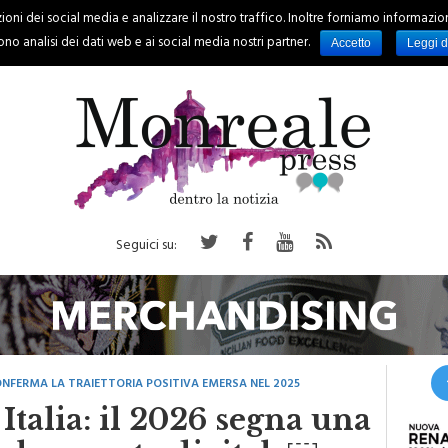
oni dei social media e analizzare il nostro traffico. Inoltre forniamo informazioni s
PALERMO
REGIONE
EVENTI
RUBRICHE
SPORT
no analisi dei dati web e ai social media nostri partner.
Accetto
Leggi d
Seguici su:
FERMA LA TRAIETTORIA POSITIVA EMERSA NEL 2025
Italia: il 2026 segna una