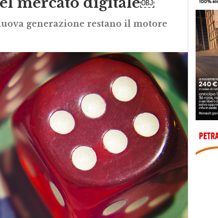
del mercato digitale￼
nuova generazione restano il motore