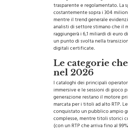
dall’Agenzia delle Dogane e dei M
trasparente e regolamentato. La s
costantemente sopra i 304 milioni
mentre il trend generale evidenzi
analisti di settore stimano che i
raggiungerà i 6,1 miliardi di euro 
un punto di svolta nella transizion
digitali certificate.
Le categorie ch
nel 2026
I cataloghi dei principali operator
immersive e le sessioni di gioco p
generazione restano il motore pr
marcata per i titoli ad alto RTP.
conquistato un pubblico ampio graz
complesse, mentre titoli storici 