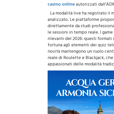
(con un RTP che arriva fino al 99%)
casino online
autorizzati dall’AD
La modalità live ha registrato il
analizzato. Le piattaforme propon
direttamente da studi professional
le sessioni in tempo reale. I gam
rilevanti del 2026: questi formati
fortuna agli elementi dei quiz tel
novità mantengono un ruolo central
reale di Roulette e Blackjack, che
appassionati delle modalità tradiz