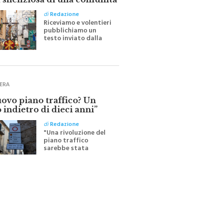
 silenziosa di una comunità
di
Redazione
Riceviamo e volentieri
pubblichiamo un
testo inviato dalla
scrittrice monrealese
Mariella Sapienza
all'indomani della
Festa del Santissimo
Crocifisso
ERA
uovo piano traffico? Un
 indietro di dieci anni”
di
Redazione
"Una rivoluzione del
piano traffico
sarebbe stata
efficace se preceduta
da una rivoluzione
culturale"