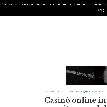
Utilizziamo i cookie per personalizzare i contenuti e gli annunci, fornire le funzi
HOME
CRONACA
eseguo
DALL'ITALIA E DAL MONDO -
QUESTO DATO CON
Casinò online in 