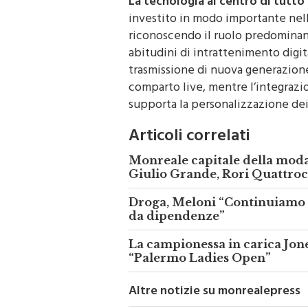
La tecnologia al centro di tutto
investito in modo importante nell
riconoscendo il ruolo predominan
abitudini di intrattenimento digita
trasmissione di nuova generazione 
comparto live, mentre l’integrazio
supporta la personalizzazione dei
Articoli correlati
Monreale capitale della moda 
Giulio Grande, Rori Quattroc
Droga, Meloni “Continuiamo a
da dipendenze”
La campionessa in carica Jone
“Palermo Ladies Open”
Altre notizie su monrealepress