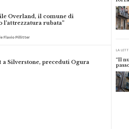
forza
vile Overland, il comune di
l’attrezzatura rubata”
 Flavio Pillitter
LA LETT
“Il n
t a Silverstone, preceduti Ogura
passo