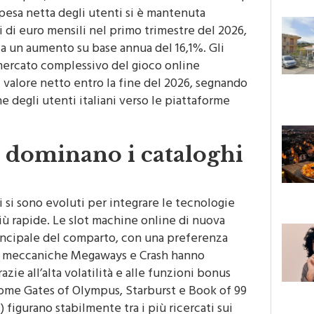
onopoli, ha aiutato a strutturare un mercato più
pesa netta degli utenti si è mantenuta
 di euro mensili nel primo trimestre del 2026,
a un aumento su base annua del 16,1%. Gli
l mercato complessivo del gioco online
di valore netto entro la fine del 2026, segnando
e degli utenti italiani verso le piattaforme
e dominano i cataloghi
i si sono evoluti per integrare le tecnologie
iù rapide. Le slot machine online di nuova
incipale del comparto, con una preferenza
 Le meccaniche Megaways e Crash hanno
ie all’alta volatilità e alle funzioni bonus
come Gates of Olympus, Starburst e Book of 99