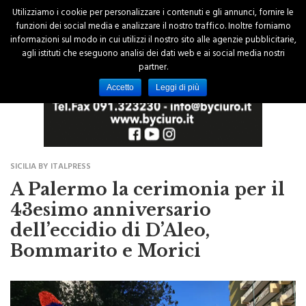
Utilizziamo i cookie per personalizzare i contenuti e gli annunci, fornire le
funzioni dei social media e analizzare il nostro traffico. Inoltre forniamo
informazioni sul modo in cui utilizzi il nostro sito alle agenzie pubblicitarie,
agli istituti che eseguono analisi dei dati web e ai social media nostri
partner.
Accetto
Leggi di più
SICILIA BY ITALPRESS
A Palermo la cerimonia per il
43esimo anniversario
dell’eccidio di D’Aleo,
Bommarito e Morici