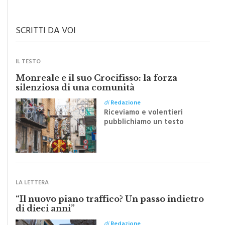
SCRITTI DA VOI
IL TESTO
Monreale e il suo Crocifisso: la forza
silenziosa di una comunità
di
Redazione
Riceviamo e volentieri
pubblichiamo un testo
inviato dalla scrittrice
monrealese Mariella
Sapienza all'indomani della
Festa del Santissimo
Crocifisso
LA LETTERA
“Il nuovo piano traffico? Un passo indietro
di dieci anni”
di
Redazione
"Una rivoluzione del piano