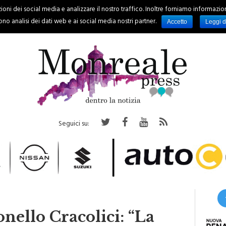
oni dei social media e analizzare il nostro traffico. Inoltre forniamo informazioni s
PALERMO
REGIONE
EVENTI
RUBRICHE
SPORT
no analisi dei dati web e ai social media nostri partner.
Accetto
Leggi d
Seguici su:
nello Cracolici: “La