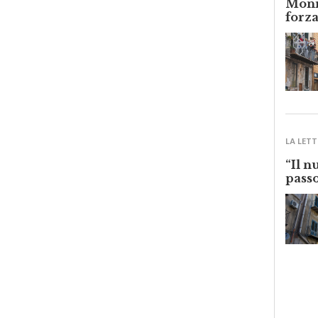
forza
LA LETT
“Il n
passo