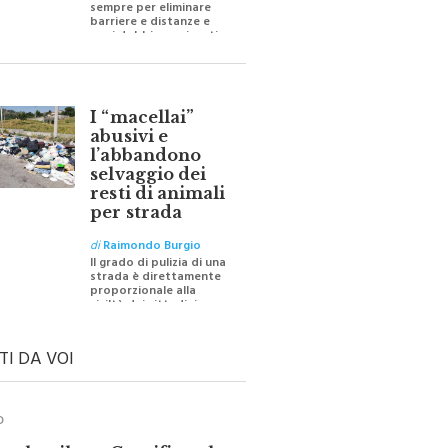
barriere e distanze e
oggi dobbiamo ripartire
per ricostruire certezze
I “macellai”
abusivi e
l’abbandono
selvaggio dei
resti di animali
per strada
di
Raimondo Burgio
Il grado di pulizia di una
strada è direttamente
proporzionale alla
civiltà dei cittadini
TI DA VOI
O
ale e il suo Crocifisso: la