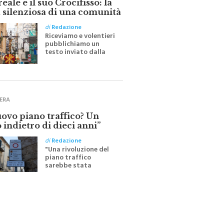
 silenziosa di una comunità
di
Redazione
Riceviamo e volentieri
pubblichiamo un
testo inviato dalla
scrittrice monrealese
Mariella Sapienza
all'indomani della
Festa del Santissimo
Crocifisso
ERA
uovo piano traffico? Un
 indietro di dieci anni”
di
Redazione
"Una rivoluzione del
piano traffico
sarebbe stata
efficace se preceduta
da una rivoluzione
culturale"