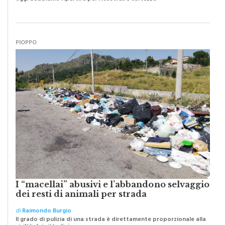
Abbiamo lottato da sempre per eliminare barriere e distanze e
oggi dobbiamo ripartire per ricostruire certezze
PIOPPO
I “macellai” abusivi e l’abbandono selvaggio
dei resti di animali per strada
di
Raimondo Burgio