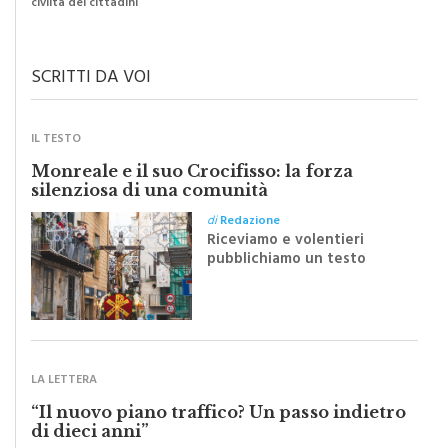
Il grado di pulizia di una strada è direttamente proporzionale alla
civiltà dei cittadini
SCRITTI DA VOI
IL TESTO
Monreale e il suo Crocifisso: la forza
silenziosa di una comunità
di
Redazione
Riceviamo e volentieri
pubblichiamo un testo
inviato dalla scrittrice
monrealese Mariella
Sapienza all'indomani della
Festa del Santissimo
Crocifisso
LA LETTERA
“Il nuovo piano traffico? Un passo indietro