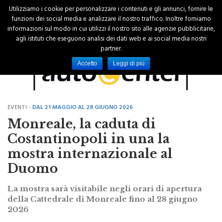
Utilizziamo i cookie per personalizzare i contenuti e gli annunci, fornire le
funzioni dei social media e analizzare il nostro traffico. Inoltre forniamo
informazioni sul modo in cui utilizzi il nostro sito alle agenzie pubblicitarie,
agli istituti che eseguono analisi dei dati web e ai social media nostri
partner.
Accetto
Leggi di più
EVENTI -
DAL 21 MAGGIO AL 28 GIUGNO 2026
Monreale, la caduta di
Costantinopoli in una la
mostra internazionale al
Duomo
La mostra sarà visitabile negli orari di apertura
della Cattedrale di Monreale fino al 28 giugno