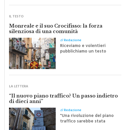
IL TESTO
Monreale e il suo Crocifisso: la forza
silenziosa di una comunità
di
Redazione
Riceviamo e volentieri
pubblichiamo un testo
inviato dalla scrittrice
monrealese Mariella
Sapienza all'indomani della
Festa del Santissimo
Crocifisso
LA LETTERA
“Il nuovo piano traffico? Un passo indietro
di dieci anni”
di
Redazione
"Una rivoluzione del piano
traffico sarebbe stata
efficace se preceduta da