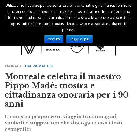
Utilizziamo i cookie per personalizzare i contenuti e gli annunci, fornire le
funzioni dei social media e analizzare il nostro traffico. Inoltre forniamo
informazioni sul modo in cui utilizzi il nostro sito alle agenzie pubblicitarie,
agli istituti che eseguono analisi dei dati web e ai social media nostri
partner.
Accetto
Leggi di più
CRONACA -
DAL 24 MAGGIO
Monreale celebra il maestro
Pippo Madè: mostra e
cittadinanza onoraria per i 90
anni
La mostra propone un viaggio tra immagini,
simboli e suggestioni che dialogano con i testi
evangelici