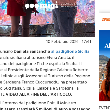
10 Febbraio 2026 - 17:41
 turismo
Daniela Santanché
al padiglione Sicilia
.
ale siciliano al turismo Elvira Amata, il
tand del padiglione 11 che ospita la Sicilia. Il
eme al Presidente della Regione Calabria Roberto
 Jelinic e agli Assessori al Turismo della Regione
one Sardegna Franco Cuccureddu, ha presentato
ud Italia. Sicilia, Calabria e Sardegna: la
IL VIDEO ALLA FINE DELL’ARTICOLO.
ll’interno del padiglione Enit, il Ministro
EVEN
inistero stanzierà 5 milioni di euro a sostegno