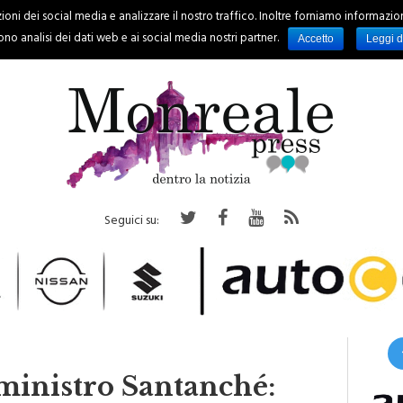
oni dei social media e analizzare il nostro traffico. Inoltre forniamo informazioni s
PALERMO
REGIONE
EVENTI
RUBRICHE
SPORT
no analisi dei dati web e ai social media nostri partner.
Accetto
Leggi d
Seguici su:
 ministro Santanché: