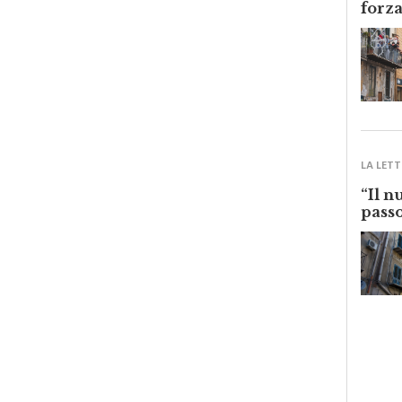
LA LETT
“Il n
passo