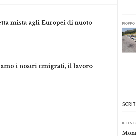
fetta mista agli Europei di nuoto
PIOPPO
mo i nostri emigrati, il lavoro
SCRIT
IL TEST
Monre
forza