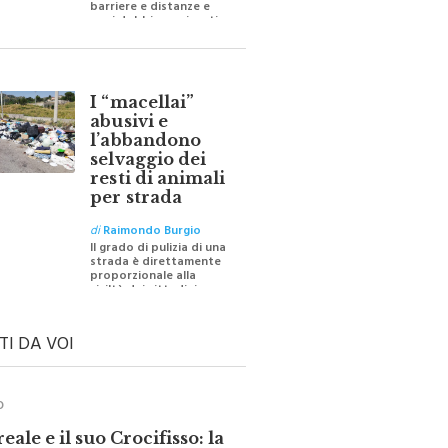
oggi dobbiamo ripartire
per ricostruire certezze
I “macellai”
abusivi e
l’abbandono
selvaggio dei
resti di animali
per strada
di
Raimondo Burgio
Il grado di pulizia di una
strada è direttamente
proporzionale alla
civiltà dei cittadini
TI DA VOI
O
ale e il suo Crocifisso: la
 silenziosa di una comunità