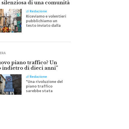
di
Redazione
Riceviamo e volentieri
pubblichiamo un
testo inviato dalla
scrittrice monrealese
Mariella Sapienza
all'indomani della
Festa del Santissimo
Crocifisso
ERA
uovo piano traffico? Un
 indietro di dieci anni”
di
Redazione
"Una rivoluzione del
piano traffico
sarebbe stata
efficace se preceduta
da una rivoluzione
culturale"