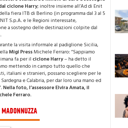
 dal ciclone Harry
; inoltre insieme all’Ad di Enit
ella fiera ITB di Berlino (in programma dal 3 al 5
NIT S.p.A. e le Regioni interessate,
ne a sostegno delle destinazioni colpite dal
.
ante la visita informale al padiglione Sicilia,
ella
Migi Press
Michele Ferraro: “Sappiamo
imana fa per il
ciclone Harry
– ha detto il
iamo mettendo in campo tutto quello che
i, italiani e stranieri, possano scegliere per le
a, Sardegna e Calabria, per dar loro una mano ed
”.
Nella foto, l’assessore Elvira Amata, il
chele Ferraro
.