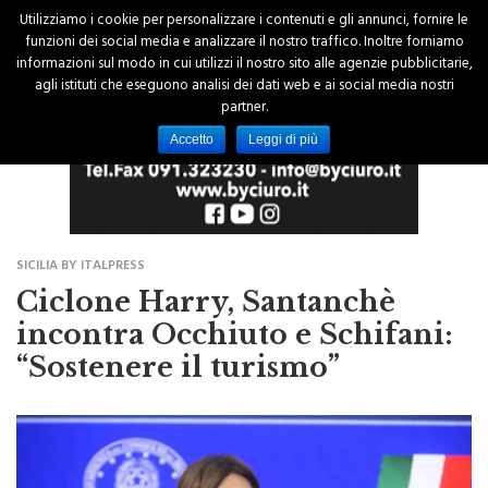
Utilizziamo i cookie per personalizzare i contenuti e gli annunci, fornire le
funzioni dei social media e analizzare il nostro traffico. Inoltre forniamo
informazioni sul modo in cui utilizzi il nostro sito alle agenzie pubblicitarie,
agli istituti che eseguono analisi dei dati web e ai social media nostri
partner.
Accetto
Leggi di più
SICILIA BY ITALPRESS
Ciclone Harry, Santanchè
incontra Occhiuto e Schifani:
“Sostenere il turismo”