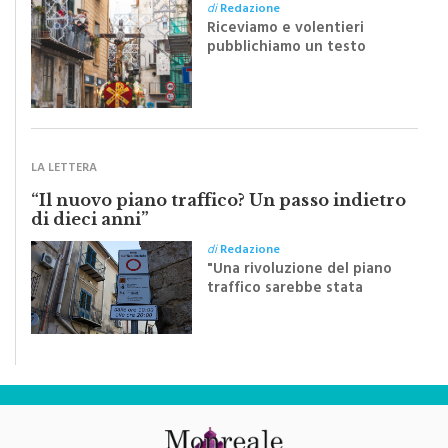
Riceviamo e volentieri
pubblichiamo un testo
inviato dalla scrittrice
monrealese Mariella
Sapienza all'indomani della
Festa del Santissimo
Crocifisso
LA LETTERA
“Il nuovo piano traffico? Un passo indietro
di dieci anni”
di
Redazione
"Una rivoluzione del piano
traffico sarebbe stata
efficace se preceduta da
una rivoluzione culturale"