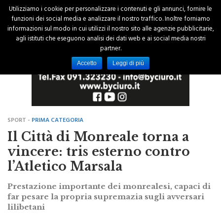
Utilizziamo i cookie per personalizzare i contenuti e gli annunci, fornire le
funzioni dei social media e analizzare il nostro traffico. Inoltre forniamo
informazioni sul modo in cui utilizzi il nostro sito alle agenzie pubblicitarie,
agli istituti che eseguono analisi dei dati web e ai social media nostri
partner.
Accetto
Leggi di più
SPORT -
PRIMA CATEGORIA
Il Città di Monreale torna a
vincere: tris esterno contro
l’Atletico Marsala
Prestazione importante dei monrealesi, capaci di
far pesare la propria supremazia sugli avversari
lilibetani