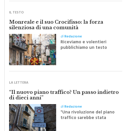
IL TESTO
Monreale e il suo Crocifisso: la forza
silenziosa di una comunità
di
Redazione
Riceviamo e volentieri
pubblichiamo un testo
inviato dalla scrittrice
monrealese Mariella
Sapienza all'indomani della
Festa del Santissimo
Crocifisso
LA LETTERA
“Il nuovo piano traffico? Un passo indietro
di dieci anni”
di
Redazione
"Una rivoluzione del piano
traffico sarebbe stata
efficace se preceduta da
una rivoluzione culturale"