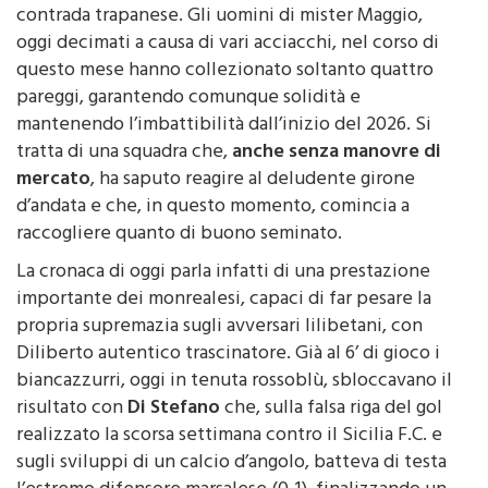
oggi decimati a causa di vari acciacchi, nel corso di
questo mese hanno collezionato soltanto quattro
pareggi, garantendo comunque solidità e
mantenendo l’imbattibilità dall’inizio del 2026. Si
tratta di una squadra che,
anche senza manovre di
mercato
, ha saputo reagire al deludente girone
d’andata e che, in questo momento, comincia a
raccogliere quanto di buono seminato.
La cronaca di oggi parla infatti di una prestazione
importante dei monrealesi, capaci di far pesare la
propria supremazia sugli avversari lilibetani, con
Diliberto autentico trascinatore. Già al 6’ di gioco i
biancazzurri, oggi in tenuta rossoblù, sbloccavano il
risultato con
Di Stefano
che, sulla falsa riga del gol
realizzato la scorsa settimana contro il Sicilia F.C. e
sugli sviluppi di un calcio d’angolo, batteva di testa
l’estremo difensore marsalese (0-1), finalizzando un