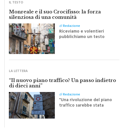
IL TESTO
Monreale e il suo Crocifisso: la forza
silenziosa di una comunità
di
Redazione
Riceviamo e volentieri
pubblichiamo un testo
inviato dalla scrittrice
monrealese Mariella
Sapienza all'indomani della
Festa del Santissimo
Crocifisso
LA LETTERA
“Il nuovo piano traffico? Un passo indietro
di dieci anni”
di
Redazione
"Una rivoluzione del piano
traffico sarebbe stata
efficace se preceduta da
una rivoluzione culturale"