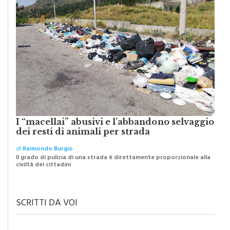
I “macellai” abusivi e l’abbandono selvaggio
dei resti di animali per strada
di
Raimondo Burgio
Il grado di pulizia di una strada è direttamente proporzionale alla
civiltà dei cittadini
SCRITTI DA VOI