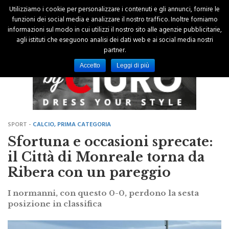
Utilizziamo i cookie per personalizzare i contenuti e gli annunci, fornire le
funzioni dei social media e analizzare il nostro traffico. Inoltre forniamo
informazioni sul modo in cui utilizzi il nostro sito alle agenzie pubblicitarie,
agli istituti che eseguono analisi dei dati web e ai social media nostri
partner.
Accetto
Leggi di più
SPORT -
CALCIO, PRIMA CATEGORIA
Sfortuna e occasioni sprecate:
il Città di Monreale torna da
Ribera con un pareggio
I normanni, con questo 0-0, perdono la sesta
posizione in classifica