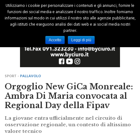
Utilizziamo i cookie per personalizzare i contenuti e gli annunci, fornire le
funzioni dei social media e analizzare il nostro traffico. Inoltre forniamo
informazioni sul modo in cui utilizzi il nostro sito alle agenzie pubblicitarie,
agli istituti che eseguono analisi dei dati web e ai social media nostri
partner.
Accetto
Leggi di più
SPORT -
PALLAVOLO
Orgoglio New GiCa Monreale:
Ambra Di Maria convocata al
Regional Day della Fipav
La giovane entra ufficialmente nel circuito di
osservazione regionale, un contesto di altissimo
valore tecnico