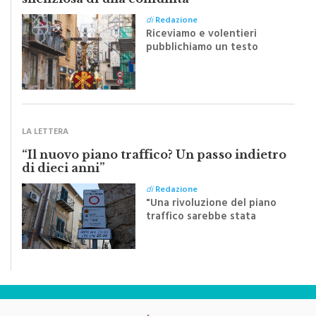
di
Redazione
Riceviamo e volentieri
pubblichiamo un testo
inviato dalla scrittrice
monrealese Mariella
Sapienza all'indomani della
Festa del Santissimo
Crocifisso
LA LETTERA
“Il nuovo piano traffico? Un passo indietro
di dieci anni”
di
Redazione
"Una rivoluzione del piano
traffico sarebbe stata
efficace se preceduta da
una rivoluzione culturale"