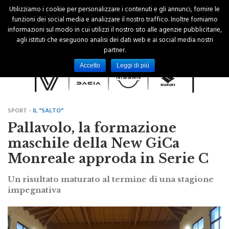
Utilizziamo i cookie per personalizzare i contenuti e gli annunci, fornire le
funzioni dei social media e analizzare il nostro traffico. Inoltre forniamo
informazioni sul modo in cui utilizzi il nostro sito alle agenzie pubblicitarie,
agli istituti che eseguono analisi dei dati web e ai social media nostri
partner.
Accetto
Leggi di più
SPORT -
IL "SALTO"
Pallavolo, la formazione
maschile della New GiCa
Monreale approda in Serie C
Un risultato maturato al termine di una stagione
impegnativa