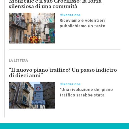
Monreale e il suo Crocifisso: la forza
silenziosa di una comunità
di
Redazione
Riceviamo e volentieri
pubblichiamo un testo
inviato dalla scrittrice
monrealese Mariella
Sapienza all'indomani della
Festa del Santissimo
Crocifisso
LA LETTERA
“Il nuovo piano traffico? Un passo indietro
di dieci anni”
di
Redazione
"Una rivoluzione del piano
traffico sarebbe stata
efficace se preceduta da
una rivoluzione culturale"