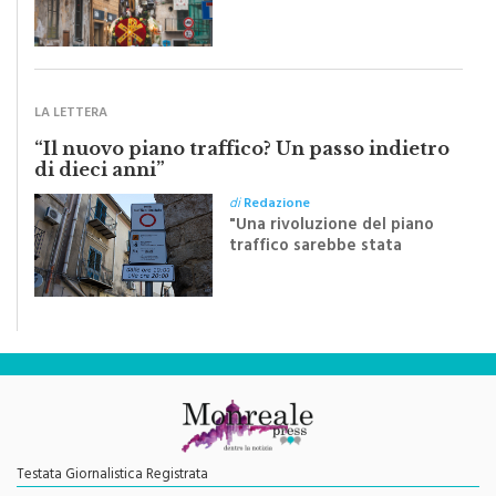
pubblichiamo un testo
inviato dalla scrittrice
monrealese Mariella
Sapienza all'indomani della
Festa del Santissimo
Crocifisso
LA LETTERA
“Il nuovo piano traffico? Un passo indietro
di dieci anni”
di
Redazione
"Una rivoluzione del piano
traffico sarebbe stata
efficace se preceduta da
una rivoluzione culturale"