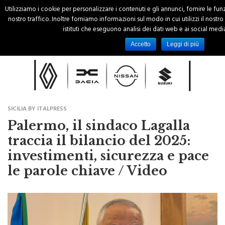
Utilizziamo i cookie per personalizzare i contenuti e gli annunci, fornire le fun
nostro traffico. Inoltre forniamo informazioni sul modo in cui utilizzi il nostro 
istituti che eseguono analisi dei dati web e ai social media
Accetto
Leggi di più
SICILIA BY ITALPRESS
Palermo, il sindaco Lagalla
traccia il bilancio del 2025:
investimenti, sicurezza e pace
le parole chiave / Video