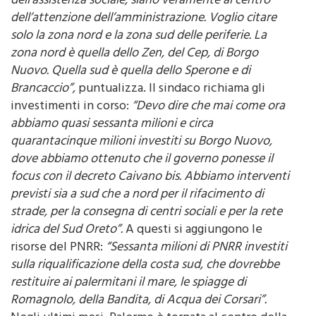
fragili:
“Credo che le periferie, così come il tema
dell’assistenza sociale, siano veramente al centro
dell’attenzione dell’amministrazione. Voglio citare
solo la zona nord e la zona sud delle periferie. La
zona nord è quella dello Zen, del Cep, di Borgo
Nuovo. Quella sud è quella dello Sperone e di
Brancaccio”,
puntualizza. Il sindaco richiama gli
investimenti in corso:
“Devo dire che mai come ora
abbiamo quasi sessanta milioni e circa
quarantacinque milioni investiti su Borgo Nuovo,
dove abbiamo ottenuto che il governo ponesse il
focus con il decreto Caivano bis. Abbiamo interventi
previsti sia a sud che a nord per il rifacimento di
strade, per la consegna di centri sociali e per la rete
idrica del Sud Oreto”.
A questi si aggiungono le
risorse del PNRR:
“Sessanta milioni di PNRR investiti
sulla riqualificazione della costa sud, che dovrebbe
restituire ai palermitani il mare, le spiagge di