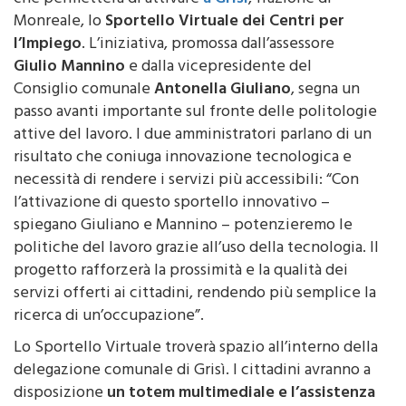
Arcidiacono ha dato il via libera alla convenzione
che permetterà di attivare
a Grisì
, frazione di
Monreale, lo
Sportello Virtuale dei Centri per
l’Impiego
. L’iniziativa, promossa dall’assessore
Giulio Mannino
e dalla vicepresidente del
Consiglio comunale
Antonella Giuliano
, segna un
passo avanti importante sul fronte delle politologie
attive del lavoro. I due amministratori parlano di un
risultato che coniuga innovazione tecnologica e
necessità di rendere i servizi più accessibili: “Con
l’attivazione di questo sportello innovativo –
spiegano Giuliano e Mannino – potenzieremo le
politiche del lavoro grazie all’uso della tecnologia. Il
progetto rafforzerà la prossimità e la qualità dei
servizi offerti ai cittadini, rendendo più semplice la
ricerca di un’occupazione”.
Lo Sportello Virtuale troverà spazio all’interno della
delegazione comunale di Grisì. I cittadini avranno a