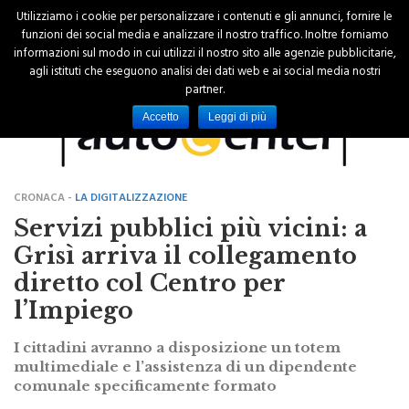
Utilizziamo i cookie per personalizzare i contenuti e gli annunci, fornire le
funzioni dei social media e analizzare il nostro traffico. Inoltre forniamo
informazioni sul modo in cui utilizzi il nostro sito alle agenzie pubblicitarie,
agli istituti che eseguono analisi dei dati web e ai social media nostri
partner.
Accetto
Leggi di più
CRONACA -
LA DIGITALIZZAZIONE
Servizi pubblici più vicini: a
Grisì arriva il collegamento
diretto col Centro per
l’Impiego
I cittadini avranno a disposizione un totem
multimediale e l’assistenza di un dipendente