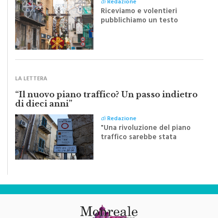
di
Redazione
Riceviamo e volentieri
pubblichiamo un testo
inviato dalla scrittrice
monrealese Mariella
Sapienza all'indomani della
Festa del Santissimo
Crocifisso
LA LETTERA
“Il nuovo piano traffico? Un passo indietro
di dieci anni”
di
Redazione
"Una rivoluzione del piano
traffico sarebbe stata
efficace se preceduta da
una rivoluzione culturale"