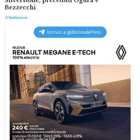
Martin vince la gara Sprint a
Silverstone, preceduti Ogura e
Bezzecchi
di
Redazione
Iscriviti a @MonrealePress