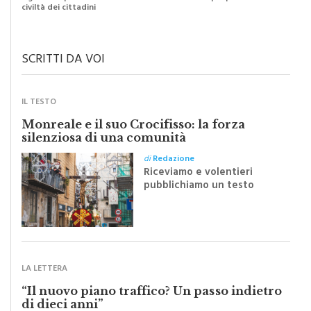
civiltà dei cittadini
SCRITTI DA VOI
IL TESTO
Monreale e il suo Crocifisso: la forza
silenziosa di una comunità
di
Redazione
Riceviamo e volentieri
pubblichiamo un testo
inviato dalla scrittrice
monrealese Mariella
Sapienza all'indomani della
Festa del Santissimo
Crocifisso
LA LETTERA
“Il nuovo piano traffico? Un passo indietro
di dieci anni”