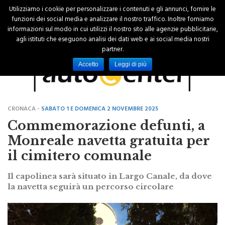
Utilizziamo i cookie per personalizzare i contenuti e gli annunci, fornire le
funzioni dei social media e analizzare il nostro traffico. Inoltre forniamo
informazioni sul modo in cui utilizzi il nostro sito alle agenzie pubblicitarie,
agli istituti che eseguono analisi dei dati web e ai social media nostri
partner.
Accetto
Leggi di più
CRONACA -
SABATO 1 E DOMENICA 2 NOVEMBRE 2025
Commemorazione defunti, a
Monreale navetta gratuita per
il cimitero comunale
Il capolinea sarà situato in Largo Canale, da dove
la navetta seguirà un percorso circolare