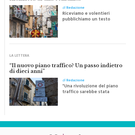
Monreale e il suo Crocifisso: la forza
silenziosa di una comunità
di
Redazione
Riceviamo e volentieri
pubblichiamo un testo
inviato dalla scrittrice
monrealese Mariella
Sapienza all'indomani della
Festa del Santissimo
Crocifisso
LA LETTERA
“Il nuovo piano traffico? Un passo indietro
di dieci anni”
di
Redazione
"Una rivoluzione del piano
traffico sarebbe stata
efficace se preceduta da
una rivoluzione culturale"