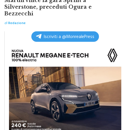
Martin vince la gara Sprint a
Silverstone, preceduti Ogura e
Bezzecchi
di
Redazione
Iscriviti a @MonrealePress