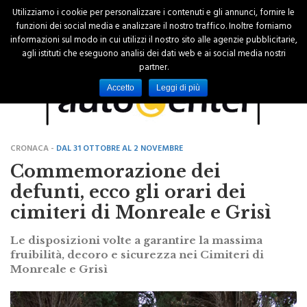
Utilizziamo i cookie per personalizzare i contenuti e gli annunci, fornire le
funzioni dei social media e analizzare il nostro traffico. Inoltre forniamo
informazioni sul modo in cui utilizzi il nostro sito alle agenzie pubblicitarie,
agli istituti che eseguono analisi dei dati web e ai social media nostri
partner.
Accetto
Leggi di più
CRONACA -
DAL 31 OTTOBRE AL 2 NOVEMBRE
Commemorazione dei
defunti, ecco gli orari dei
cimiteri di Monreale e Grisì
Le disposizioni volte a garantire la massima
fruibilità, decoro e sicurezza nei Cimiteri di
Monreale e Grisì