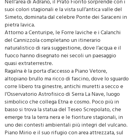
Nell’area di Adrano, il Prato Fiorito sorprende con i
suoi colori stagionali e la vista sull’antica valle del
Simeto, dominata dal celebre Ponte dei Saraceni in
pietra lavica.
Attorno a Centuripe, le Forre laviche e i Calanchi
del Cannizzola completano un itinerario
naturalistico di rara suggestione, dove l’acqua e il
fuoco hanno disegnato nei secoli un paesaggio
quasi extraterrestre.
Ragalna è la porta d’accesso a Piano Vetore,
altopiano brullo ma ricco di fascino, dove lo sguardo
corre libero tra ginestre, antichi muretti a secco e
l’Osservatorio Astrofisico di Serra La Nave, luogo
simbolico che collega Etna e cosmo. Poco più in
basso si trova la statua del Teseo Screpolato, che
emerge tra la terra nera e le fioriture stagionali, in
uno dei contesti ambientali più integri del vulcano.
Piano Mirio e il suo rifugio con area attrezzata, sul