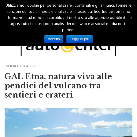
Utilizziamo i cookie per personalizzare i contenuti e gli annunci, fornire le
funzioni dei social media e analizzare il nostro traffico. Inoltre forniamo
informazioni sul modo in cui utilizzi il nostro sito alle agenzie pubblicitarie,
agli istituti che eseguono analisi dei dati web e ai social media nostri
partner.
Accetto
Leggi di più
SICILIA BY ITALPRESS
GAL Etna, natura viva alle
pendici del vulcano tra
sentieri e crateri