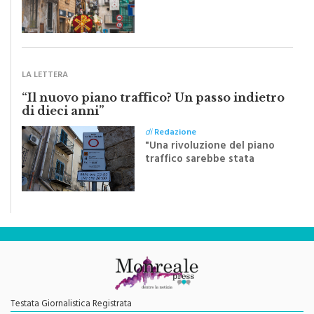
inviato dalla scrittrice
monrealese Mariella
Sapienza all'indomani della
Festa del Santissimo
Crocifisso
LA LETTERA
“Il nuovo piano traffico? Un passo indietro
di dieci anni”
di
Redazione
"Una rivoluzione del piano
traffico sarebbe stata
efficace se preceduta da
una rivoluzione culturale"
Testata Giornalistica Registrata