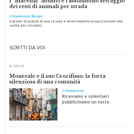
di
Raimondo Burgio
Il grado di pulizia di una strada è direttamente proporzionale alla
civiltà dei cittadini
SCRITTI DA VOI
IL TESTO
Monreale e il suo Crocifisso: la forza
silenziosa di una comunità
di
Redazione
Riceviamo e volentieri
pubblichiamo un testo
inviato dalla scrittrice
monrealese Mariella
Sapienza all'indomani della
Festa del Santissimo
Crocifisso
LA LETTERA