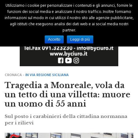
Utilizziamo i cookie per personalizzare i contenuti e gli annunci, fornire le
funzioni dei social media e analizzare il nostro traffico. Inoltre forniamo
informazioni sul modo in cui utilizzi il nostro sito alle agenzie pubblicitarie,
agli istituti che eseguono analisi dei dati web e ai social media nostri
partner.
Accetto
Leggi di più
CRONACA -
IN VIA REGIONE SICILIANA
Tragedia a Monreale, vola da
un tetto di una villetta: muore
un uomo di 55 anni
Sul posto i carabinieri della cittadina normanna
per i rilievi