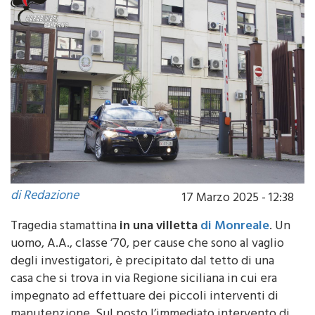
di Redazione
17 Marzo 2025 - 12:38
Tragedia stamattina
in una villetta
di Monreale
. Un
uomo, A.A., classe ’70, per cause che sono al vaglio
degli investigatori, è precipitato dal tetto di una
casa che si trova in via Regione siciliana in cui era
impegnato ad effettuare dei piccoli interventi di
manutenzione. Sul posto l’immediato intervento di
un’ambulanza del 118
, ma i medici non hanno