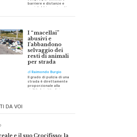
sempre per eliminare
barriere e distanze e
oggi dobbiamo ripartire
per ricostruire certezze
I “macellai”
abusivi e
l’abbandono
selvaggio dei
resti di animali
per strada
di
Raimondo Burgio
Il grado di pulizia di una
strada è direttamente
proporzionale alla
civiltà dei cittadini
TI DA VOI
O