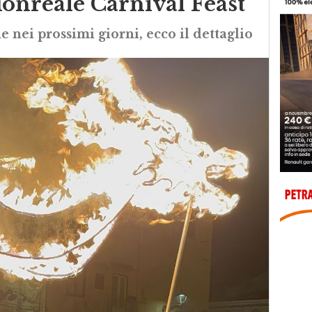
onreale Carnival Feast”
 nei prossimi giorni, ecco il dettaglio