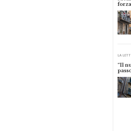
Monre
forza
LA LETT
“Il n
passo