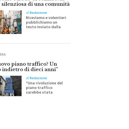
ale e il suo Crocifisso: la
 silenziosa di una comunità
di
Redazione
Riceviamo e volentieri
pubblichiamo un
testo inviato dalla
scrittrice monrealese
Mariella Sapienza
all'indomani della
Festa del Santissimo
Crocifisso
ERA
uovo piano traffico? Un
 indietro di dieci anni”
di
Redazione
"Una rivoluzione del
piano traffico
sarebbe stata
efficace se preceduta
da una rivoluzione
culturale"