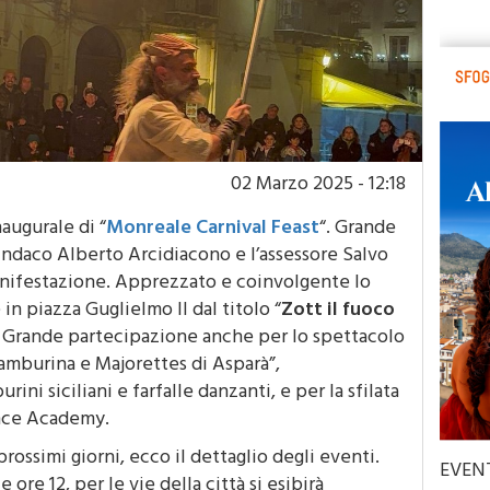
02 Marzo 2025 - 12:18
augurale di “
Monreale Carnival Feast
“. Grande
indaco Alberto Arcidiacono e l’assessore Salvo
manifestazione. Apprezzato e coinvolgente lo
 in piazza Guglielmo II dal titolo “
Zott il fuoco
. Grande partecipazione anche per lo spettacolo
“Tamburina e Majorettes di Asparà”,
ini siciliani e farfalle danzanti, e per la sfilata
Dance Academy.
ossimi giorni, ecco il dettaglio degli eventi.
EVEN