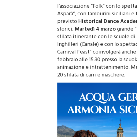
Domenica 2 marzo
dalle ore 10 all
l’associazione “Folk” con lo spett
Asparà”, con tamburini siciliani e f
previsto
Historical Dance Acad
storici.
Martedì 4 marzo
grande “P
sfilata itinerante con le scuole 
Inghilleri (Canale) e con lo spett
Carnival Feast” coinvolgerà anche 
febbraio alle 15.30 presso la scuo
animazione e intrattenimento. M
20 sfilata di carri e maschere.