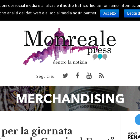
oni dei social media e analizzare il nostro traffico. Inoltre forniamo informazioni s
PALERMO
REGIONE
EVENTI
RUBRICHE
SPORT
no analisi dei dati web e ai social media nostri partner.
Accetto
Leggi d
Seguici su:
per la giornata