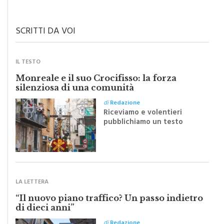
Il grado di pulizia di una strada è direttamente proporzionale alla
civiltà dei cittadini
SCRITTI DA VOI
IL TESTO
Monreale e il suo Crocifisso: la forza
silenziosa di una comunità
di
Redazione
Riceviamo e volentieri
pubblichiamo un testo
inviato dalla scrittrice
monrealese Mariella
Sapienza all'indomani della
Festa del Santissimo
Crocifisso
LA LETTERA
“Il nuovo piano traffico? Un passo indietro
di dieci anni”