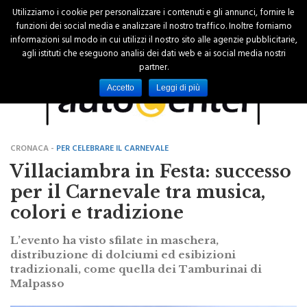
Utilizziamo i cookie per personalizzare i contenuti e gli annunci, fornire le
funzioni dei social media e analizzare il nostro traffico. Inoltre forniamo
informazioni sul modo in cui utilizzi il nostro sito alle agenzie pubblicitarie,
agli istituti che eseguono analisi dei dati web e ai social media nostri
partner.
Accetto
Leggi di più
CRONACA -
PER CELEBRARE IL CARNEVALE
Villaciambra in Festa: successo
per il Carnevale tra musica,
colori e tradizione
L’evento ha visto sfilate in maschera,
distribuzione di dolciumi ed esibizioni
tradizionali, come quella dei Tamburinai di
Malpasso