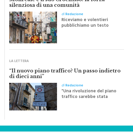
di
Redazione
Riceviamo e volentieri
pubblichiamo un testo
inviato dalla scrittrice
monrealese Mariella
Sapienza all'indomani della
Festa del Santissimo
Crocifisso
LA LETTERA
“Il nuovo piano traffico? Un passo indietro
di dieci anni”
di
Redazione
"Una rivoluzione del piano
traffico sarebbe stata
efficace se preceduta da
una rivoluzione culturale"