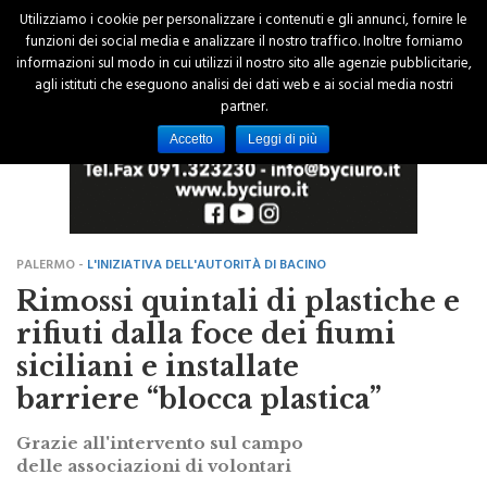
Utilizziamo i cookie per personalizzare i contenuti e gli annunci, fornire le
funzioni dei social media e analizzare il nostro traffico. Inoltre forniamo
informazioni sul modo in cui utilizzi il nostro sito alle agenzie pubblicitarie,
agli istituti che eseguono analisi dei dati web e ai social media nostri
partner.
Accetto
Leggi di più
PALERMO -
L'INIZIATIVA DELL'AUTORITÀ DI BACINO
Rimossi quintali di plastiche e
rifiuti dalla foce dei fiumi
siciliani e installate
barriere “blocca plastica”
Grazie all'intervento sul campo
delle associazioni di volontari