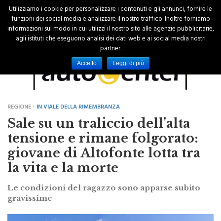
Utilizziamo i cookie per personalizzare i contenuti e gli annunci, fornire le
funzioni dei social media e analizzare il nostro traffico. Inoltre forniamo
informazioni sul modo in cui utilizzi il nostro sito alle agenzie pubblicitarie,
agli istituti che eseguono analisi dei dati web e ai social media nostri
partner.
Accetto
Leggi di più
REGIONE -
IN VIALE DELLA RIMEMBRANZA
Sale su un traliccio dell’alta
tensione e rimane folgorato:
giovane di Altofonte lotta tra
la vita e la morte
Le condizioni del ragazzo sono apparse subito
gravissime