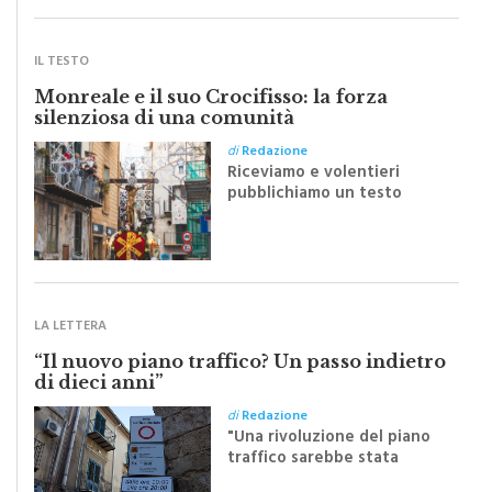
SCRITTI DA VOI
IL TESTO
Monreale e il suo Crocifisso: la forza
silenziosa di una comunità
di
Redazione
Riceviamo e volentieri
pubblichiamo un testo
inviato dalla scrittrice
monrealese Mariella
Sapienza all'indomani della
Festa del Santissimo
Crocifisso
LA LETTERA
“Il nuovo piano traffico? Un passo indietro
di dieci anni”
di
Redazione
"Una rivoluzione del piano
traffico sarebbe stata