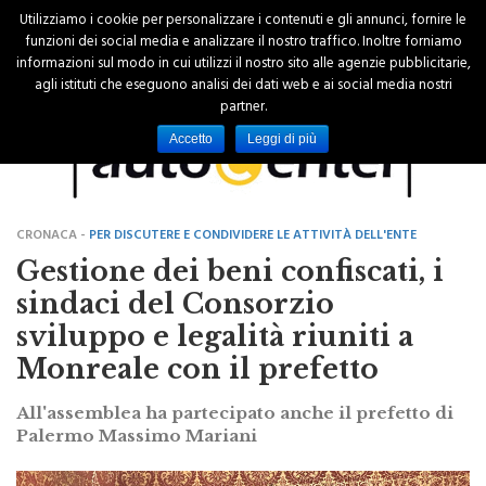
Utilizziamo i cookie per personalizzare i contenuti e gli annunci, fornire le
funzioni dei social media e analizzare il nostro traffico. Inoltre forniamo
informazioni sul modo in cui utilizzi il nostro sito alle agenzie pubblicitarie,
agli istituti che eseguono analisi dei dati web e ai social media nostri
partner.
Accetto
Leggi di più
CRONACA -
PER DISCUTERE E CONDIVIDERE LE ATTIVITÀ DELL'ENTE
Gestione dei beni confiscati, i
sindaci del Consorzio
sviluppo e legalità riuniti a
Monreale con il prefetto
All'assemblea ha partecipato anche il prefetto di
Palermo Massimo Mariani