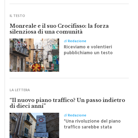
IL TESTO
Monreale e il suo Crocifisso: la forza
silenziosa di una comunità
di
Redazione
Riceviamo e volentieri
pubblichiamo un testo
inviato dalla scrittrice
monrealese Mariella
Sapienza all'indomani della
Festa del Santissimo
Crocifisso
LA LETTERA
“Il nuovo piano traffico? Un passo indietro
di dieci anni”
di
Redazione
"Una rivoluzione del piano
traffico sarebbe stata
efficace se preceduta da