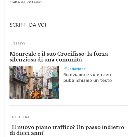
di
Raimondo Burgio
Il grado di pulizia di una strada è direttamente proporzionale alla
civiltà dei cittadini
SCRITTI DA VOI
IL TESTO
Monreale e il suo Crocifisso: la forza
silenziosa di una comunità
di
Redazione
Riceviamo e volentieri
pubblichiamo un testo
inviato dalla scrittrice
monrealese Mariella
Sapienza all'indomani della
Festa del Santissimo
Crocifisso
LA LETTERA
“Il nuovo piano traffico? Un passo indietro