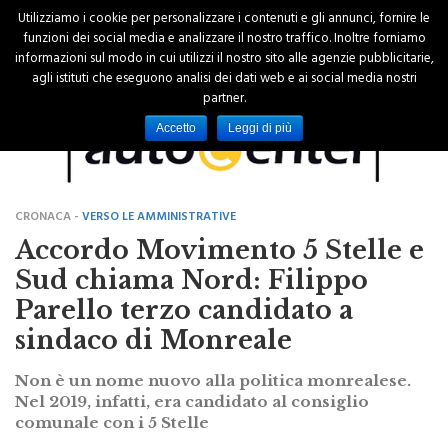
Utilizziamo i cookie per personalizzare i contenuti e gli annunci, fornire le
funzioni dei social media e analizzare il nostro traffico. Inoltre forniamo
informazioni sul modo in cui utilizzi il nostro sito alle agenzie pubblicitarie,
agli istituti che eseguono analisi dei dati web e ai social media nostri
partner.
Accetto
Leggi di più
CRONACA -
VERSO LE AMMINISTRATIVE
Accordo Movimento 5 Stelle e
Sud chiama Nord: Filippo
Parello terzo candidato a
sindaco di Monreale
Non è un nome nuovo alla politica monrealese.
Nel 2019, infatti, era candidato al consiglio