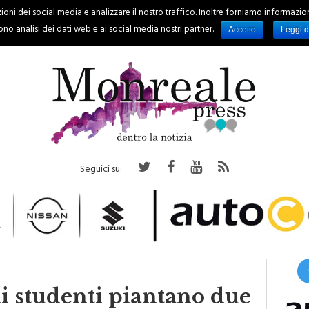
oni dei social media e analizzare il nostro traffico. Inoltre forniamo informazioni s
PALERMO
REGIONE
EVENTI
RUBRICHE
SPORT
no analisi dei dati web e ai social media nostri partner.
Accetto
Leggi d
Seguici su:
i studenti piantano due