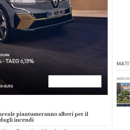
MATI
MERCANT
nreale piantumeranno alberi per il
 dagli incendi
o Lorefice a San Martino incontra