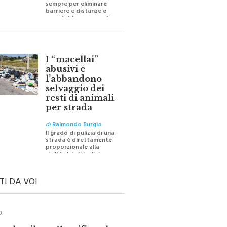
barriere e distanze e
oggi dobbiamo ripartire
per ricostruire certezze
I “macellai”
abusivi e
l’abbandono
selvaggio dei
resti di animali
per strada
di
Raimondo Burgio
Il grado di pulizia di una
strada è direttamente
proporzionale alla
civiltà dei cittadini
TI DA VOI
O
ale e il suo Crocifisso: la