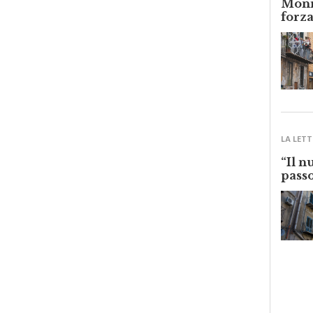
forza
LA LETT
“Il n
passo