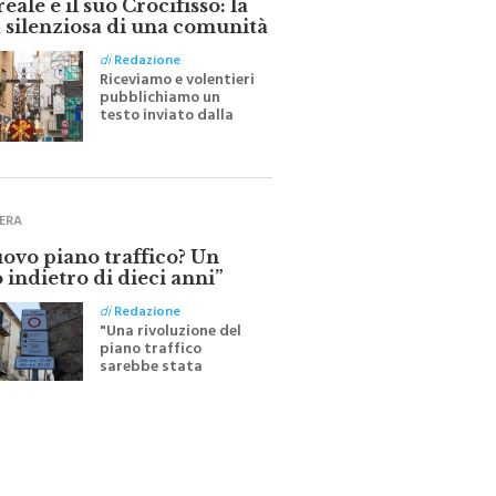
 silenziosa di una comunità
di
Redazione
Riceviamo e volentieri
pubblichiamo un
testo inviato dalla
scrittrice monrealese
Mariella Sapienza
all'indomani della
Festa del Santissimo
Crocifisso
ERA
uovo piano traffico? Un
 indietro di dieci anni”
di
Redazione
"Una rivoluzione del
piano traffico
sarebbe stata
efficace se preceduta
da una rivoluzione
culturale"